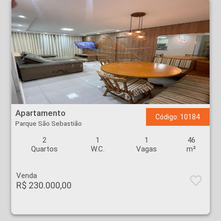
Apartamento - Parque São Sebastião - Ribeirão Preto
Apartamento
Código: 10184
Parque São Sebastião
2
1
1
46
Quartos
W.C.
Vagas
m²
Venda
R$ 230.000,00