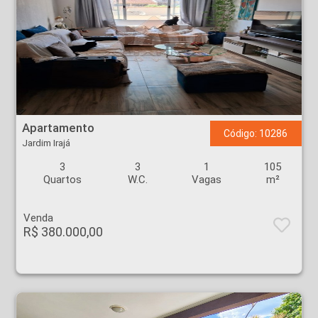
Apartamento - Jardim Irajá - Ribeirão Preto
Apartamento
Código: 10286
Jardim Irajá
3
3
1
105
Quartos
W.C.
Vagas
m²
Venda
R$ 380.000,00