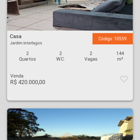
Casa - Jardim Interlagos - Ribeirão Preto
Casa
Código: 10559
Jardim Interlagos
2
2
2
144
Quartos
W.C.
Vagas
m²
Venda
R$ 420.000,00