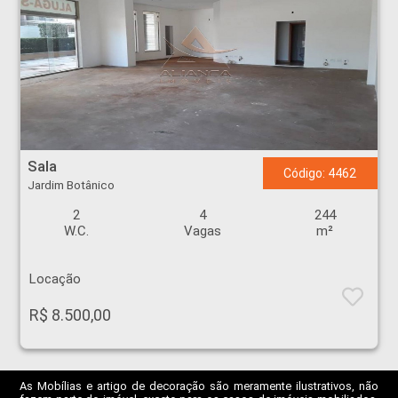
Sala - Jardim Botânico - Ribeirão Preto
Sala
Código: 4462
Jardim Botânico
2
4
244
W.C.
Vagas
m²
Locação
R$ 8.500,00
As Mobílias e artigo de decoração são meramente ilustrativos, não