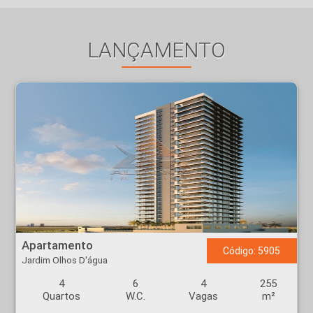
LANÇAMENTO
Apartamento - Jardim Olhos D'água - Ribeirão Preto
Apartamento
Código: 5905
Jardim Olhos D'água
4
6
4
255
Quartos
W.C.
Vagas
m²