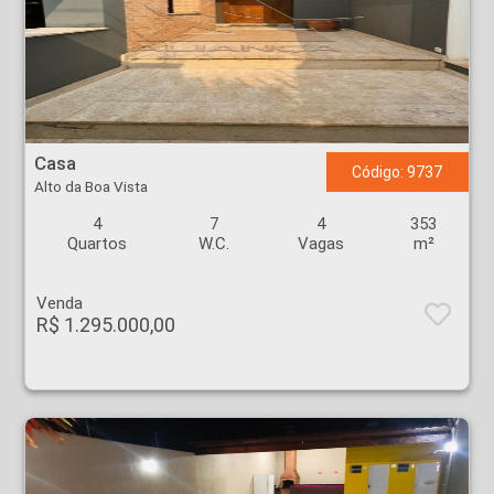
Casa - Alto da Boa Vista - Ribeirão Preto
Casa
Código: 9737
Alto da Boa Vista
4
7
4
353
Quartos
W.C.
Vagas
m²
Venda
R$ 1.295.000,00