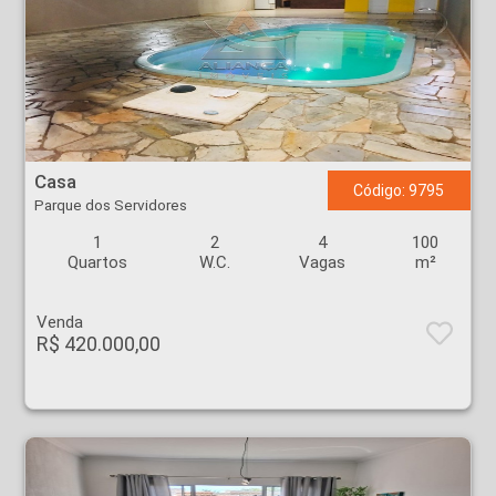
Casa - Parque dos Servidores - Ribeirão Preto
Casa
Código: 9795
Parque dos Servidores
1
2
4
100
Quartos
W.C.
Vagas
m²
Venda
R$ 420.000,00