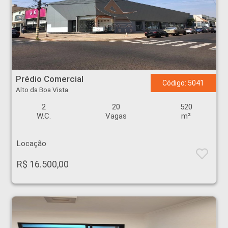
Prédio Comercial - Alto da Boa Vista - Ribeirão Preto
Prédio Comercial
Código: 5041
Alto da Boa Vista
2
20
520
W.C.
Vagas
m²
Locação
R$ 16.500,00