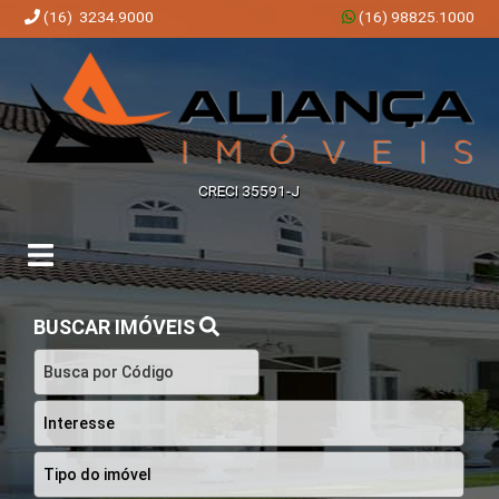
(16) 3234.9000
(16) 98825.1000
Aliança Imóveis | Imobiliária em Ribeirão Preto | SP
CRECI 35591-J
BUSCAR IMÓVEIS