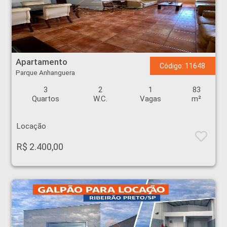
Apartamento - Parque Anhanguera - Ribeirão Preto
Apartamento
Código: 11648
Parque Anhanguera
3
2
1
83
Quartos
W.C.
Vagas
m²
Locação
R$ 2.400,00