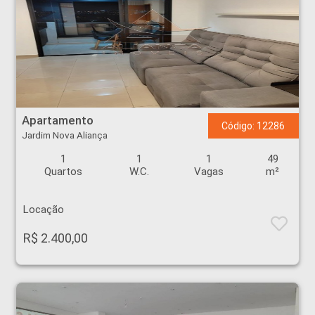
Apartamento - Jardim Nova Aliança - Ribeirão Preto
Apartamento
Código: 12286
Jardim Nova Aliança
1
1
1
49
Quartos
W.C.
Vagas
m²
Locação
R$ 2.400,00