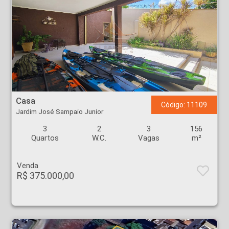
Casa - Jardim José Sampaio Junior - Ribeirão Preto
Casa
Código: 11109
Jardim José Sampaio Junior
3
2
3
156
Quartos
W.C.
Vagas
m²
Venda
R$ 375.000,00