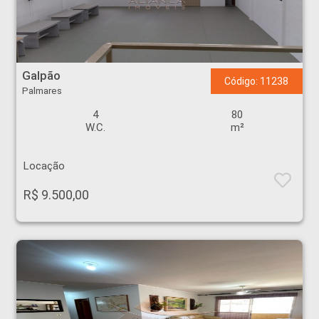
Galpão - Palmares - Ribeirão Preto
Galpão
Código: 11238
Palmares
4
80
W.C.
m²
Locação
R$ 9.500,00