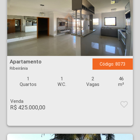
Apartamento - Ribeirânia - Ribeirão Preto
Apartamento
Código: 8073
Ribeirânia
1
1
2
46
Quartos
W.C.
Vagas
m²
Venda
R$ 425.000,00