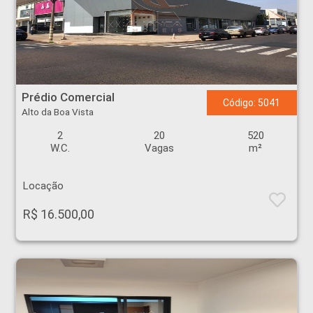
Prédio Comercial - Alto da Boa Vista - Ribeirão Preto
Prédio Comercial
Código: 5041
Alto da Boa Vista
2
20
520
W.C.
Vagas
m²
Locação
R$ 16.500,00