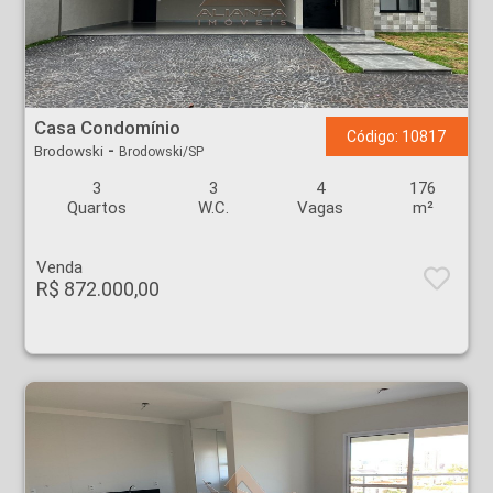
Casa Condomínio - Brodowski - Brodowski
Casa Condomínio
Código: 10817
-
Brodowski
Brodowski/SP
3
3
4
176
Quartos
W.C.
Vagas
m²
Venda
R$ 872.000,00