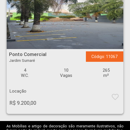
Ponto Comercial - Jardim Sumaré - Ribeirão Preto
Ponto Comercial
Código: 11067
Jardim Sumaré
4
10
265
W.C.
Vagas
m²
Locação
R$ 9.200,00
As Mobílias e artigo de decoração são meramente ilustrativos, não