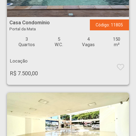
Casa Condomínio - Portal da Mata - Ribeirão Preto
Casa Condomínio
Código: 11805
Portal da Mata
3
5
4
150
Quartos
W.C.
Vagas
m²
Locação
R$ 7.500,00