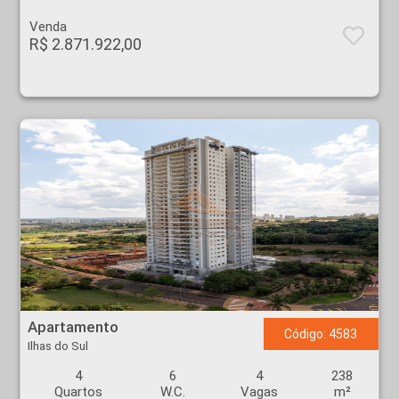
Venda
R$ 2.871.922,00
Apartamento - Ilhas do Sul - Ribeirão Preto
Apartamento
Código: 4583
Ilhas do Sul
4
6
4
238
Quartos
W.C.
Vagas
m²