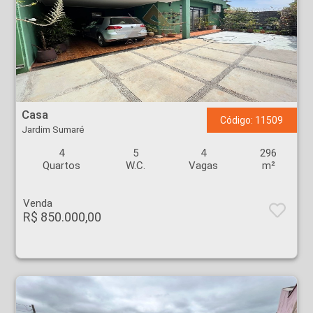
Casa - Jardim Sumaré - Ribeirão Preto
Casa
Código: 11509
Jardim Sumaré
4
5
4
296
Quartos
W.C.
Vagas
m²
Venda
R$ 850.000,00