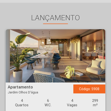
LANÇAMENTO
Apartamento - Jardim Olhos D'água - Ribeirão Preto
Apartamento
Código: 5908
Jardim Olhos D'água
4
6
4
299
Quartos
W.C.
Vagas
m²