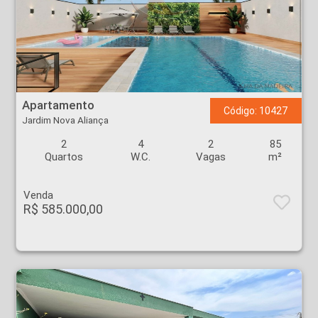
Apartamento - Jardim Nova Aliança - Ribeirão Preto
Apartamento
Código: 10427
Jardim Nova Aliança
2
4
2
85
Quartos
W.C.
Vagas
m²
Venda
R$ 585.000,00