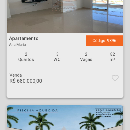
Apartamento - Ana Maria - Ribeirão Preto
Apartamento
Código: 9896
Ana Maria
2
3
2
82
Quartos
W.C.
Vagas
m²
Venda
R$ 680.000,00