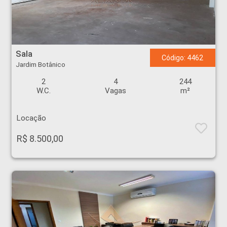
Sala - Jardim Botânico - Ribeirão Preto
Sala
Código: 4462
Jardim Botânico
2
4
244
W.C.
Vagas
m²
Locação
R$ 8.500,00