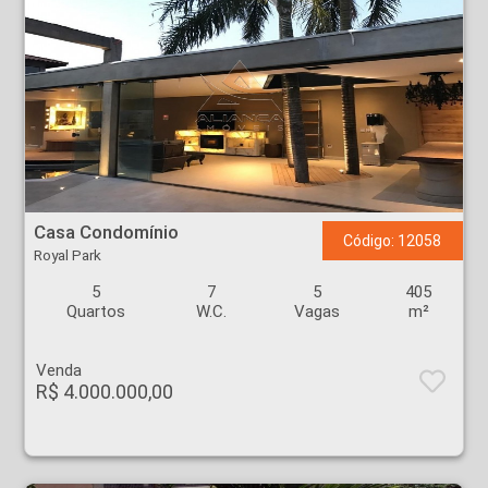
Casa Condomínio - Royal Park - Ribeirão Preto
Casa Condomínio
Código: 12058
Royal Park
5
7
5
405
Quartos
W.C.
Vagas
m²
Venda
R$ 4.000.000,00