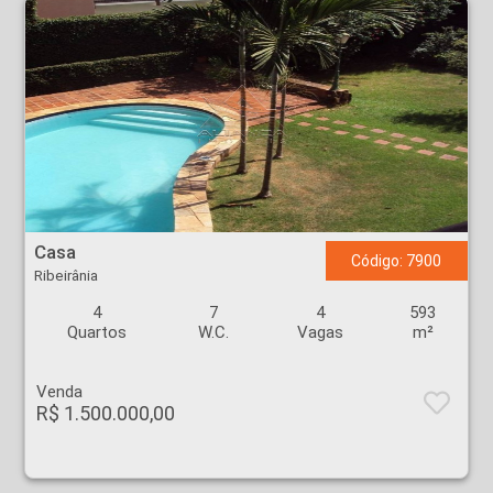
Casa - Ribeirânia - Ribeirão Preto
Casa
Código: 7900
Ribeirânia
4
7
4
593
Quartos
W.C.
Vagas
m²
Venda
R$ 1.500.000,00