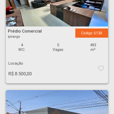
Prédio Comercial - Ipiranga - Ribeirão Preto
Prédio Comercial
Código: 6138
Ipiranga
4
5
493
W.C.
Vagas
m²
Locação
R$ 8.500,00