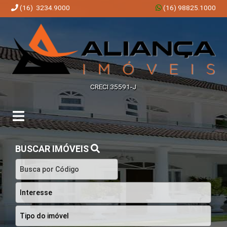
(16) 3234.9000
(16) 98825.1000
Aliança Imóveis | Imobiliária em Ribeirão Preto | SP
CRECI 35591-J
BUSCAR IMÓVEIS