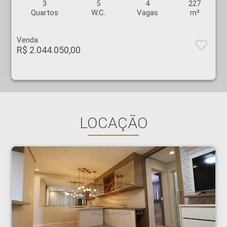
3
5
4
227
Quartos
W.C.
Vagas
m²
Venda
R$ 2.044.050,00
LOCAÇÃO