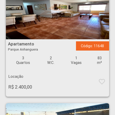
Apartamento - Parque Anhanguera - Ribeirão Preto
Apartamento
Código: 11648
Parque Anhanguera
3
2
1
83
Quartos
W.C.
Vagas
m²
Locação
R$ 2.400,00