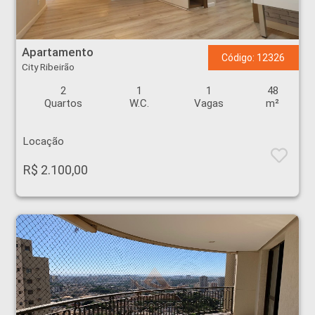
Apartamento - City Ribeirão - Ribeirão Preto
Apartamento
Código: 12326
City Ribeirão
2
1
1
48
Quartos
W.C.
Vagas
m²
Locação
R$ 2.100,00