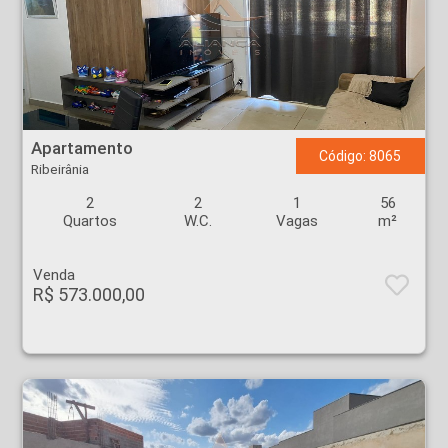
Apartamento - Ribeirânia - Ribeirão Preto
Apartamento
Código: 8065
Ribeirânia
2
2
1
56
Quartos
W.C.
Vagas
m²
Venda
R$ 573.000,00