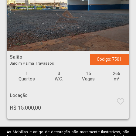
Salão - Jardim Palma Travassos - Ribeirão Preto
Salão
Código: 7501
Jardim Palma Travassos
1
3
15
266
Quartos
W.C.
Vagas
m²
Locação
R$ 15.000,00
As Mobílias e artigo de decoração são meramente ilustrativos, não