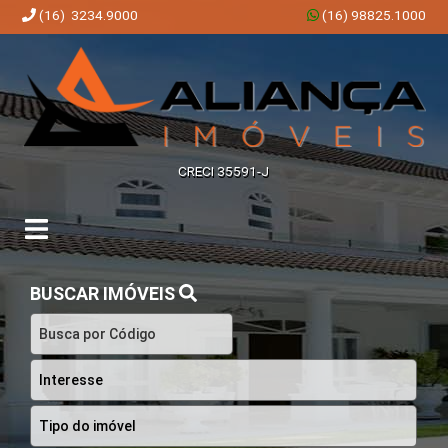
(16) 3234.9000
(16) 98825.1000
Aliança Imóveis | Imobiliária em Ribeirão Preto | SP
CRECI 35591-J
BUSCAR IMÓVEIS