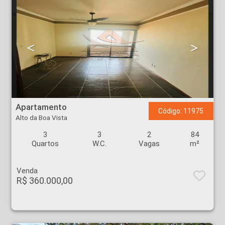
Apartamento - Alto da Boa Vista - Ribeirão Preto
Apartamento
Código: 11975
Alto da Boa Vista
3
3
2
84
Quartos
W.C.
Vagas
m²
Venda
R$ 360.000,00