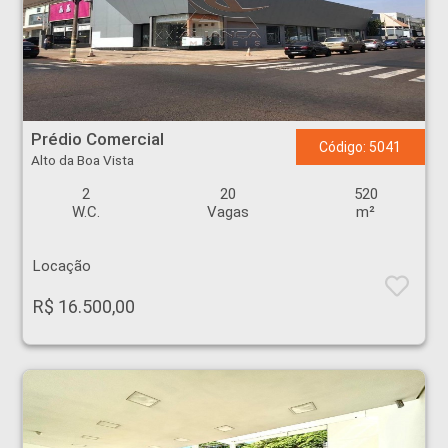
Prédio Comercial - Alto da Boa Vista - Ribeirão Preto
Prédio Comercial
Código: 5041
Alto da Boa Vista
2
20
520
W.C.
Vagas
m²
Locação
R$ 16.500,00