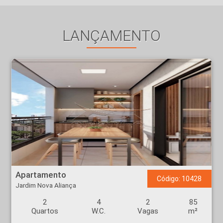
LANÇAMENTO
Apartamento - Jardim Nova Aliança - Ribeirão Preto
Apartamento
Código: 10428
Jardim Nova Aliança
2
4
2
85
Quartos
W.C.
Vagas
m²