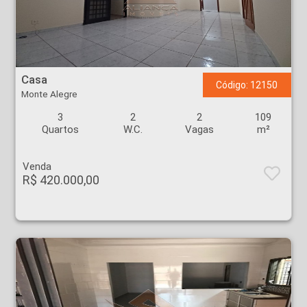
Casa - Monte Alegre - Ribeirão Preto
Casa
Código: 12150
Monte Alegre
3
2
2
109
Quartos
W.C.
Vagas
m²
Venda
R$ 420.000,00