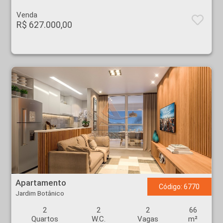
Venda
R$ 627.000,00
Apartamento - Jardim Botânico - Ribeirão Preto
Apartamento
Código: 6770
Jardim Botânico
2
2
2
66
Quartos
W.C.
Vagas
m²