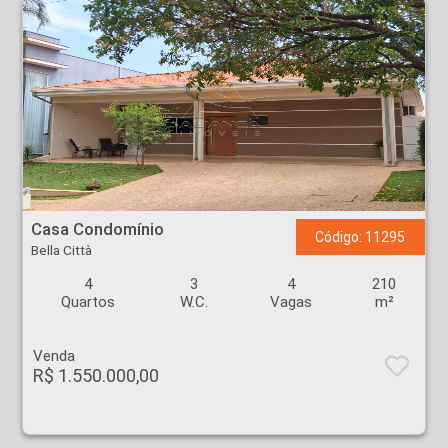
Casa Condomínio - Bella Città - Ribeirão Preto
Casa Condomínio
Código: 11295
Bella Città
4
3
4
210
Quartos
W.C.
Vagas
m²
Venda
R$ 1.550.000,00