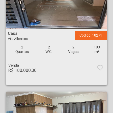
Casa - Vila Albertina - Ribeirão Preto
Casa
Código: 10271
Vila Albertina
2
2
2
103
Quartos
W.C.
Vagas
m²
Venda
R$ 180.000,00