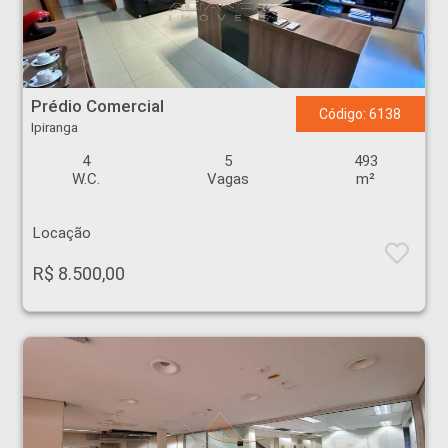
Prédio Comercial - Ipiranga - Ribeirão Preto
Prédio Comercial
Código: 6138
Ipiranga
4
5
493
W.C.
Vagas
m²
Locação
R$ 8.500,00