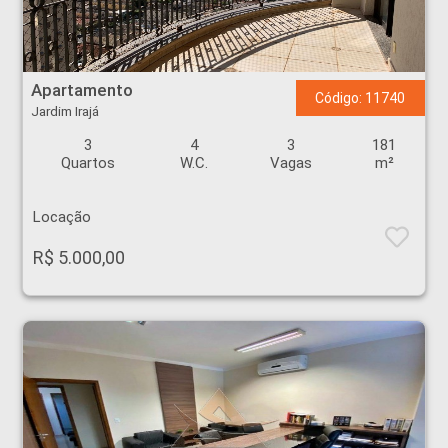
Apartamento - Jardim Irajá - Ribeirão Preto
Apartamento
Código: 11740
Jardim Irajá
3
4
3
181
Quartos
W.C.
Vagas
m²
Locação
R$ 5.000,00