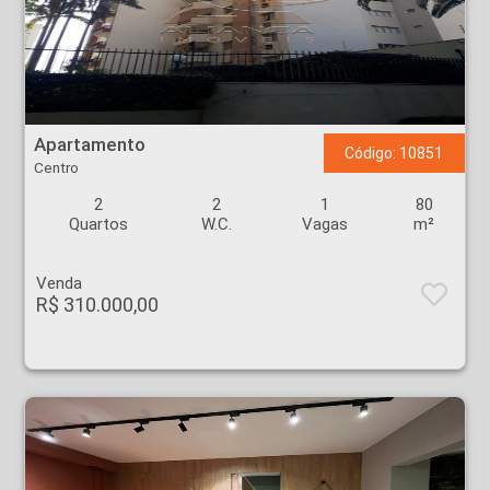
Apartamento - Centro - Ribeirão Preto
Apartamento
Código: 10851
Centro
2
2
1
80
Quartos
W.C.
Vagas
m²
Venda
R$ 310.000,00