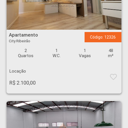
Apartamento - City Ribeirão - Ribeirão Preto
Apartamento
Código: 12326
City Ribeirão
2
1
1
48
Quartos
W.C.
Vagas
m²
Locação
R$ 2.100,00