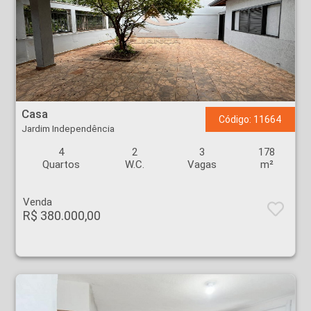
Casa - Jardim Independência - Ribeirão Preto
Casa
Código: 11664
Jardim Independência
4
2
3
178
Quartos
W.C.
Vagas
m²
Venda
R$ 380.000,00