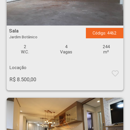
Sala - Jardim Botânico - Ribeirão Preto
Sala
Código: 4462
Jardim Botânico
2
4
244
W.C.
Vagas
m²
Locação
R$ 8.500,00