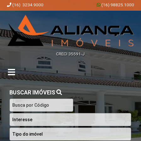
(16) 3234.9000
(16) 98825.1000
Aliança Imóveis | Imobiliária em Ribeirão Preto | SP
CRECI 35591-J
BUSCAR IMÓVEIS