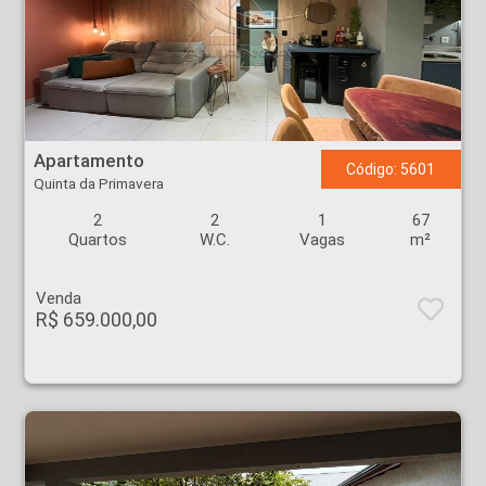
Apartamento - Quinta da Primavera - Ribeirão Preto
Apartamento
Código: 5601
Quinta da Primavera
2
2
1
67
Quartos
W.C.
Vagas
m²
Venda
R$ 659.000,00