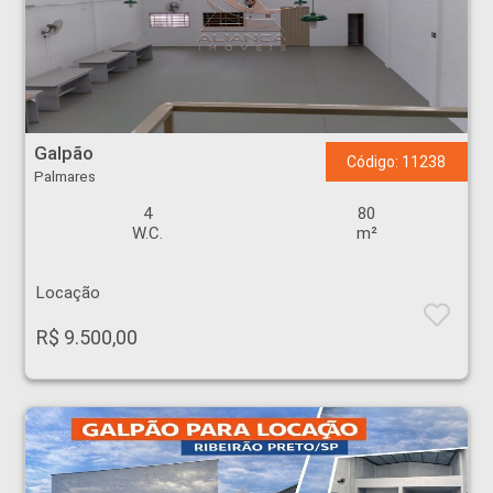
Galpão - Palmares - Ribeirão Preto
Galpão
Código: 11238
Palmares
4
80
W.C.
m²
Locação
R$ 9.500,00