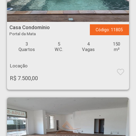
Casa Condomínio - Portal da Mata - Ribeirão Preto
Casa Condomínio
Código: 11805
Portal da Mata
3
5
4
150
Quartos
W.C.
Vagas
m²
Locação
R$ 7.500,00