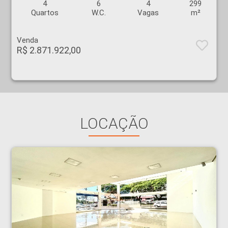
4
6
4
299
Quartos
W.C.
Vagas
m²
Venda
R$ 2.871.922,00
LOCAÇÃO