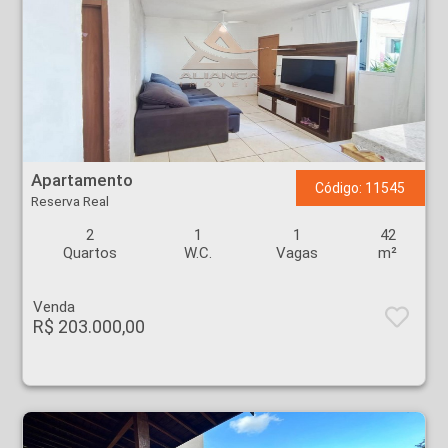
Apartamento - Reserva Real - Ribeirão Preto
Apartamento
Código: 11545
Reserva Real
2
1
1
42
Quartos
W.C.
Vagas
m²
Venda
R$ 203.000,00