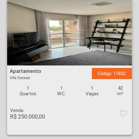
Apartamento - Vila Seixas - Ribeirão Preto
Apartamento
Código: 11832
Vila Seixas
1
1
1
42
Quartos
W.C.
Vagas
m²
Venda
R$ 250.000,00