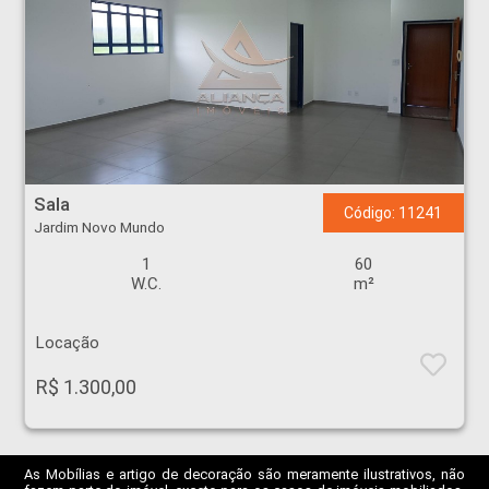
Sala - Jardim Novo Mundo - Ribeirão Preto
Sala
Código: 11241
Jardim Novo Mundo
1
60
W.C.
m²
Locação
R$ 1.300,00
As Mobílias e artigo de decoração são meramente ilustrativos, não