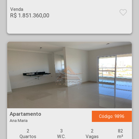
Venda
R$ 1.851.360,00
Apartamento - Ana Maria - Ribeirão Preto
Apartamento
Código: 9896
Ana Maria
2
3
2
82
Quartos
W.C.
Vagas
m²