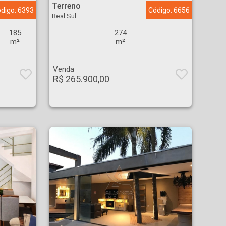
Terreno
digo: 6393
Código: 6656
Real Sul
185
274
m²
m²
Venda
R$ 265.900,00