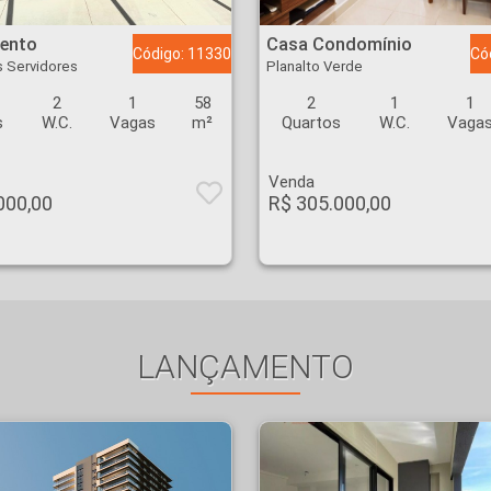
 dos Servidores - Ribeirão Preto
Casa Condomínio - Planalto Verde - Ribeirão Preto
ento
Casa Condomínio
Código: 11330
Có
 Servidores
Planalto Verde
2
1
58
2
1
1
s
W.C.
Vagas
m²
Quartos
W.C.
Vaga
Venda
000,00
R$ 305.000,00
LANÇAMENTO