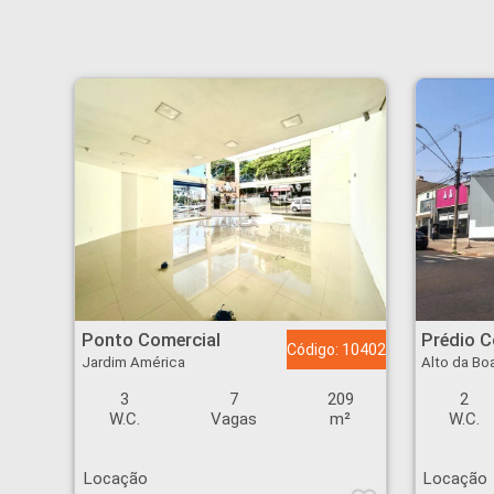
Ponto Comercial - Jardim América - Ribeirão Preto
Prédio Comercial - Al
Ponto Comercial
Prédio C
Código: 10402
Jardim América
Alto da Bo
3
7
209
2
W.C.
Vagas
m²
W.C.
Locação
Locação