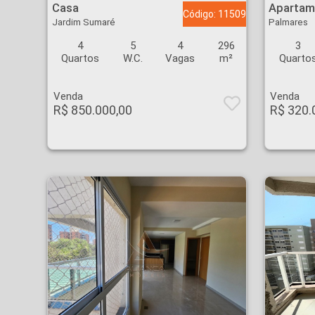
Casa
Apartam
Código: 11509
Jardim Sumaré
Palmares
4
5
4
296
3
Quartos
W.C.
Vagas
m²
Quarto
Venda
Venda
R$ 850.000,00
R$ 320.