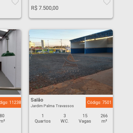
R$ 7.500,00
Salão - Jardim Palma Travassos - Ribeirão Preto
Salão
digo: 11238
Código: 7501
Jardim Palma Travassos
80
1
3
15
266
m²
Quartos
W.C.
Vagas
m²