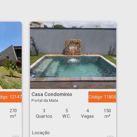
Casa Condomínio - Portal da Mata - Ribeirão Preto
Casa Condomínio
digo: 12147
Código: 11805
Portal da Mata
270
3
5
4
150
m²
Quartos
W.C.
Vagas
m²
Locação