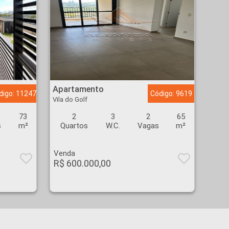
Apartamento - Vila do Golf - Ribeirão Preto
Apartamento
digo: 11247
Código: 9619
Vila do Golf
73
2
3
2
65
s
m²
Quartos
W.C.
Vagas
m²
Venda
R$ 600.000,00