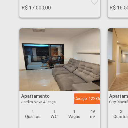
R$ 17.000,00
R$ 16.5
Apartamento - Jardim Nova Aliança - Ribeirão Preto
Apartamento - City Ri
Apartamento
Apartam
Código: 12286
Jardim Nova Aliança
City Ribeir
1
1
1
49
2
Quartos
W.C.
Vagas
m²
Quarto