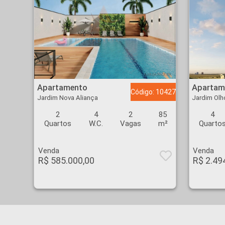
Apartamento - Jardim Nova Aliança - Ribeirão Preto
Apartamento - Jardim
Apartamento
Apartam
Código: 10427
Jardim Nova Aliança
Jardim Olh
2
4
2
85
4
Quartos
W.C.
Vagas
m²
Quarto
Venda
Venda
R$ 585.000,00
R$ 2.49