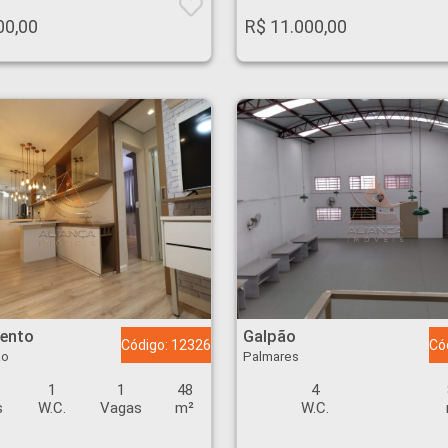
00,00
R$ 11.000,00
beirão - Ribeirão Preto
Galpão - Palmares - Ribeirão Preto
ento
Galpão
Código: 12326
Có
ão
Palmares
1
1
48
4
s
W.C.
Vagas
m²
W.C.