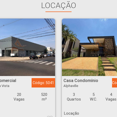
LOCAÇÃO
to da Boa Vista - Ribeirão Preto
Casa Condomínio - Alphaville - Ribeirão Preto
omercial
Casa Condomínio
Código: 5041
Có
a Vista
Alphaville
20
520
3
5
4
Vagas
m²
Quartos
W.C.
Vagas
Locação