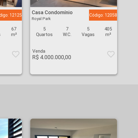
Casa Condomínio - Royal Park - Ribeirão Preto
Casa Condomínio
digo: 12125
Código: 12058
Royal Park
67
5
7
5
405
s
m²
Quartos
W.C.
Vagas
m²
Venda
R$ 4.000.000,00