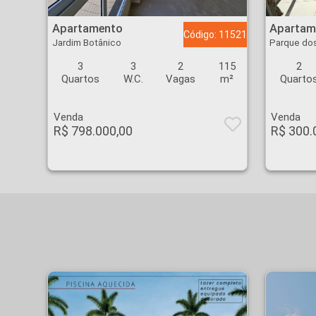
Apartamento - Jardim Botânico - Ribeirão Preto
Apartamento - Parque
Apartamento
Apartam
Código: 11521
Jardim Botânico
Parque dos
3
3
2
115
2
Quartos
W.C.
Vagas
m²
Quarto
Venda
Venda
R$ 798.000,00
R$ 300.