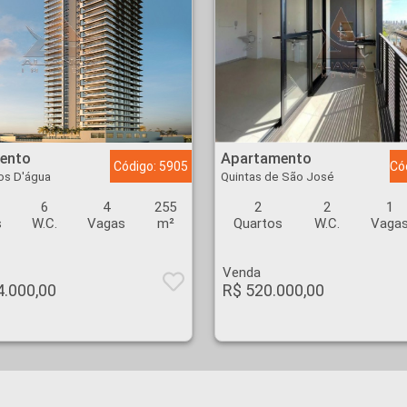
 Olhos D'água - Ribeirão Preto
Apartamento - Quintas de São José - Ribeirão Preto
ento
Apartamento
Código: 5905
Có
os D'água
Quintas de São José
6
4
255
2
2
1
s
W.C.
Vagas
m²
Quartos
W.C.
Vaga
Venda
4.000,00
R$ 520.000,00