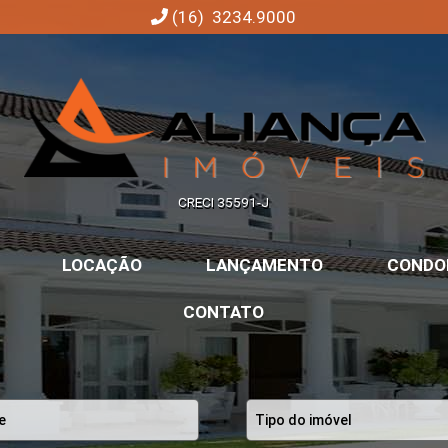
(16) 3234.9000
Aliança Imóveis | Imobiliária em Ribeirão Preto | SP
CRECI 35591-J
LOCAÇÃO
LANÇAMENTO
CONDO
CONTATO