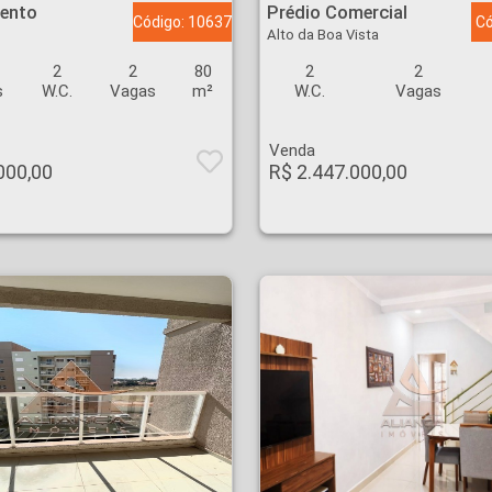
ento
Prédio Comercial
Código: 10637
Có
Alto da Boa Vista
2
2
80
2
2
s
W.C.
Vagas
m²
W.C.
Vagas
Venda
000,00
R$ 2.447.000,00