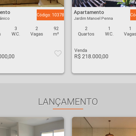
 Botânico - Ribeirão Preto
Apartamento - Jardim Manoel Penna - Ribeirão Preto
ento
Apartamento
Código: 10378
Có
ânico
Jardim Manoel Penna
3
2
92
2
1
1
s
W.C.
Vagas
m²
Quartos
W.C.
Vaga
Venda
000,00
R$ 218.000,00
LANÇAMENTO