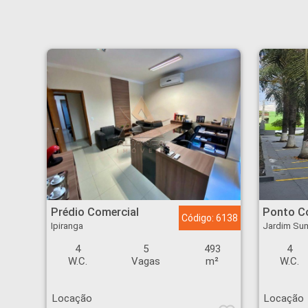
Prédio Comercial - Ipiranga - Ribeirão Preto
Ponto Comercial - Ja
Prédio Comercial
Ponto C
Código: 6138
Ipiranga
Jardim Su
4
5
493
4
W.C.
Vagas
m²
W.C.
Locação
Locação