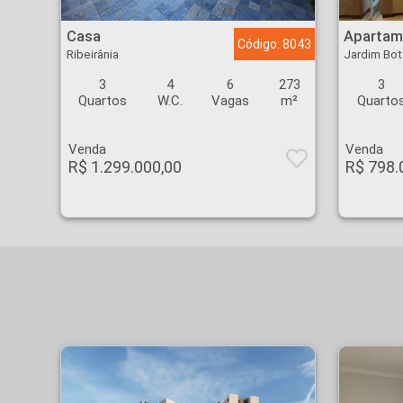
Casa - Ribeirânia - Ribeirão Preto
Apartamento - Jardim
Casa
Apartam
Código: 8043
Ribeirânia
Jardim Bot
3
4
6
273
3
Quartos
W.C.
Vagas
m²
Quarto
Venda
Venda
R$ 1.299.000,00
R$ 798.