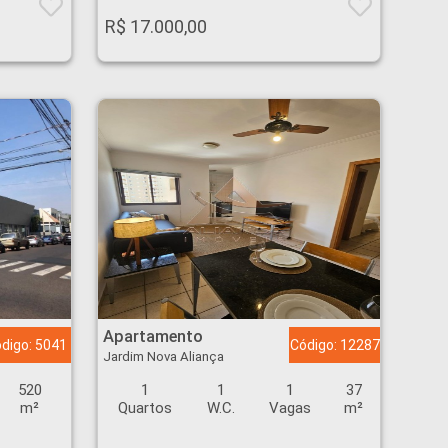
R$ 17.000,00
Apartamento - Jardim Nova Aliança - Ribeirão Preto
Apartamento
digo: 5041
Código: 12287
Jardim Nova Aliança
520
1
1
1
37
m²
Quartos
W.C.
Vagas
m²