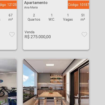
Apartamento
digo: 12125
Código: 10187
Ana Maria
67
2
1
1
51
s
m²
Quartos
W.C.
Vagas
m²
Venda
R$ 275.000,00