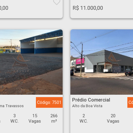
0,00
R$ 11.000,00
 Travassos - Ribeirão Preto
Prédio Comercial - Alto da Boa Vista - Ribeirão Preto
Prédio Comercial
Código: 7501
Có
lma Travassos
Alto da Boa Vista
3
15
266
2
20
s
W.C.
Vagas
m²
W.C.
Vagas