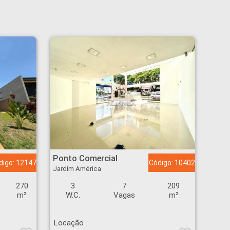
Ponto Comercial - Jardim América - Ribeirão Preto
Ponto Comercial
digo: 12147
Código: 10402
Jardim América
270
3
7
209
m²
W.C.
Vagas
m²
Locação