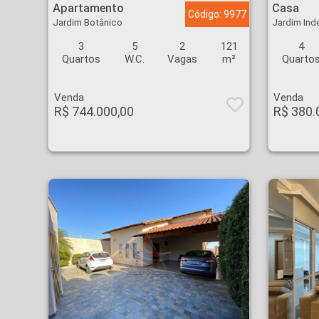
Apartamento
Casa
Código: 9977
Jardim Botânico
Jardim In
3
5
2
121
4
Quartos
W.C.
Vagas
m²
Quarto
Venda
Venda
R$ 744.000,00
R$ 380.