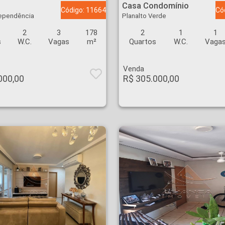
Casa Condomínio
Código: 11664
Có
dependência
Planalto Verde
2
3
178
2
1
1
s
W.C.
Vagas
m²
Quartos
W.C.
Vaga
Venda
000,00
R$ 305.000,00