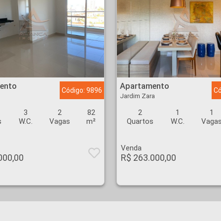
ria - Ribeirão Preto
Apartamento - Jardim Zara - Ribeirão Preto
ento
Apartamento
Código: 9896
Có
Jardim Zara
3
2
82
2
1
1
s
W.C.
Vagas
m²
Quartos
W.C.
Vaga
Venda
000,00
R$ 263.000,00