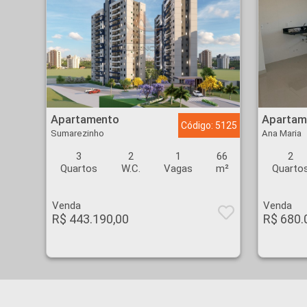
Apartamento - Sumarezinho - Ribeirão Preto
Apartamento - Ana Ma
Apartamento
Apartam
Código: 5125
Sumarezinho
Ana Maria
3
2
1
66
2
Quartos
W.C.
Vagas
m²
Quarto
Venda
Venda
R$ 443.190,00
R$ 680.