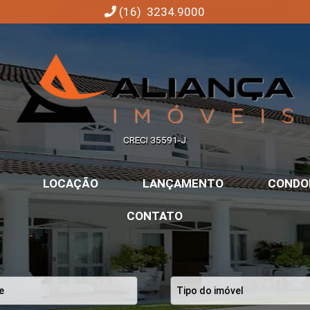
(16) 3234.9000
Aliança Imóveis | Imobiliária em Ribeirão Preto | SP
CRECI 35591-J
LOCAÇÃO
LANÇAMENTO
CONDO
CONTATO