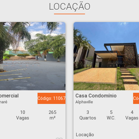
LOCAÇÃO
rdim Sumaré - Ribeirão Preto
Casa Condomínio - Alphaville - Ribeirão Preto
omercial
Casa Condomínio
Código: 11067
Có
maré
Alphaville
10
265
3
5
4
Vagas
m²
Quartos
W.C.
Vagas
Locação