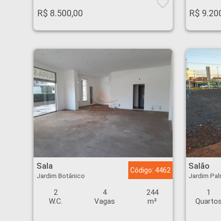
R$ 8.500,00
R$ 9.20
Sala - Jardim Botânico - Ribeirão Preto
Salão - Jardim Palma
Sala
Salão
Código: 4462
Jardim Botânico
Jardim Pa
2
4
244
1
W.C.
Vagas
m²
Quarto