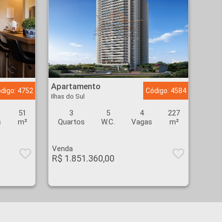
Apartamento - Ilhas do Sul - Ribeirão Preto
Apartamento
digo: 4752
Código: 4584
Ilhas do Sul
51
3
5
4
227
s
m²
Quartos
W.C.
Vagas
m²
Venda
R$ 1.851.360,00