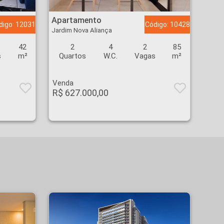
Apartamento - Jardim Nova Aliança - Ribeirão Preto
Apartamento
digo: 12031
Código: 10428
Jardim Nova Aliança
42
2
4
2
85
s
m²
Quartos
W.C.
Vagas
m²
Venda
R$ 627.000,00