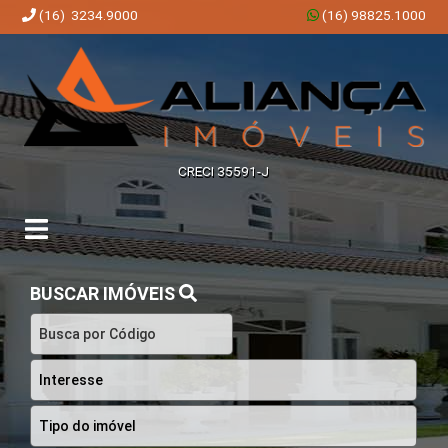
(16) 3234.9000
(16) 98825.1000
Aliança Imóveis | Imobiliária em Ribeirão Preto | SP
CRECI 35591-J
BUSCAR IMÓVEIS