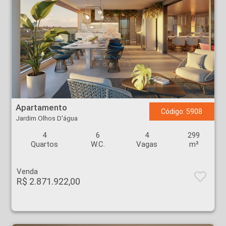
Apartamento - Jardim Olhos D'água - Ribeirão Preto
Apartamento
Código: 5908
Jardim Olhos D'água
4
6
4
299
Quartos
W.C.
Vagas
m²
Venda
R$ 2.871.922,00