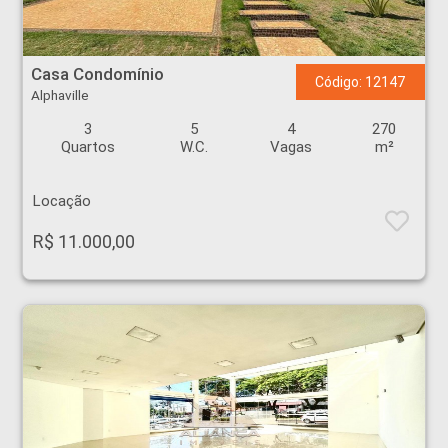
Casa Condomínio - Alphaville - Ribeirão Preto
Casa Condomínio
Código: 12147
Alphaville
3
5
4
270
Quartos
W.C.
Vagas
m²
Locação
R$ 11.000,00