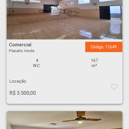
Comercial - Planalto Verde - Ribeirão Preto
Comercial
Código: 11649
Planalto Verde
4
167
W.C.
m²
Locação
R$ 3.500,00