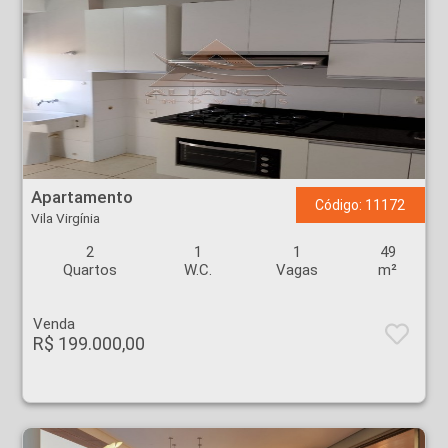
Apartamento - Vila Virgínia - Ribeirão Preto
Apartamento
Código: 11172
Vila Virgínia
2
1
1
49
Quartos
W.C.
Vagas
m²
Venda
R$ 199.000,00