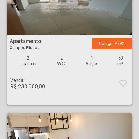
Apartamento - Campos Eliseos - Ribeirão Preto
Apartamento
Código: 9792
Campos Eliseos
2
2
1
58
Quartos
W.C.
Vagas
m²
Venda
R$ 230.000,00