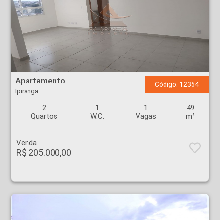
Apartamento - Ipiranga - Ribeirão Preto
Apartamento
Código: 12354
Ipiranga
2
1
1
49
Quartos
W.C.
Vagas
m²
Venda
R$ 205.000,00