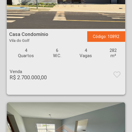
Casa Condomínio - Vila do Golf - Ribeirão Preto
Casa Condomínio
Código: 10892
Vila do Golf
4
6
4
282
Quartos
W.C.
Vagas
m²
Venda
R$ 2.700.000,00