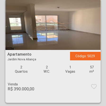
Apartamento - Jardim Nova Aliança - Ribeirão Preto
Apartamento
Código: 5029
Jardim Nova Aliança
2
2
1
57
Quartos
W.C.
Vagas
m²
Venda
R$ 390.000,00