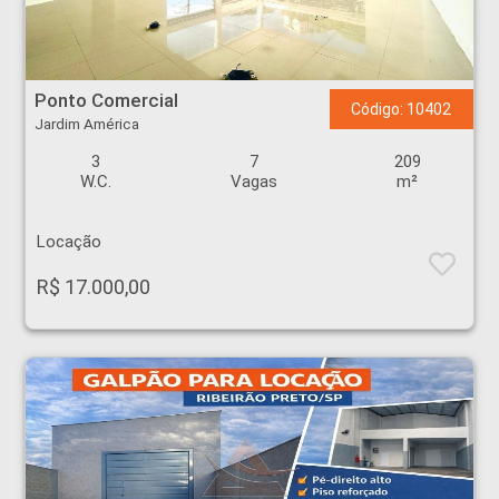
Ponto Comercial - Jardim América - Ribeirão Preto
Ponto Comercial
Código: 10402
Jardim América
3
7
209
W.C.
Vagas
m²
Locação
R$ 17.000,00