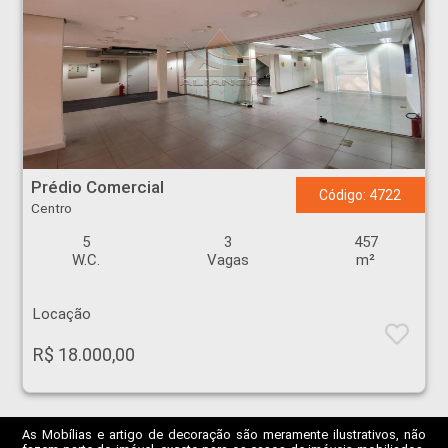
Prédio Comercial - Centro - Ribeirão Preto
Prédio Comercial
Código: 4722
Centro
5
3
457
W.C.
Vagas
m²
Locação
R$ 18.000,00
As Mobílias e artigo de decoração são meramente ilustrativos, não