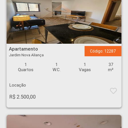
Apartamento - Jardim Nova Aliança - Ribeirão Preto
Apartamento
Código: 12287
Jardim Nova Aliança
1
1
1
37
Quartos
W.C.
Vagas
m²
Locação
R$ 2.500,00