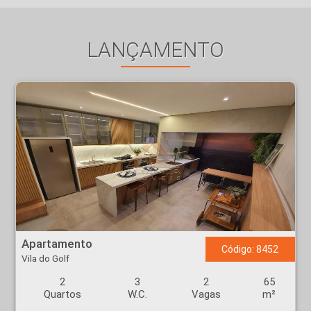
LANÇAMENTO
Apartamento - Vila do Golf - Ribeirão Preto
Apartamento
Código: 8452
Vila do Golf
2
3
2
65
Quartos
W.C.
Vagas
m²