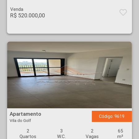
Venda
R$ 520.000,00
Apartamento - Vila do Golf - Ribeirão Preto
Apartamento
Código: 9619
Vila do Golf
2
3
2
65
Quartos
W.C.
Vagas
m²