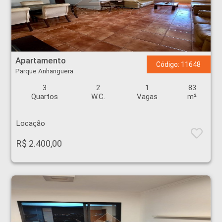
Apartamento - Parque Anhanguera - Ribeirão Preto
Apartamento
Código: 11648
Parque Anhanguera
3
2
1
83
Quartos
W.C.
Vagas
m²
Locação
R$ 2.400,00