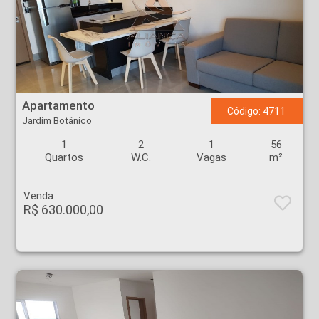
Apartamento - Jardim Botânico - Ribeirão Preto
Apartamento
Código: 4711
Jardim Botânico
1
2
1
56
Quartos
W.C.
Vagas
m²
Venda
R$ 630.000,00