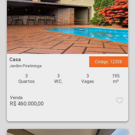
Casa - Jardim Piratininga - Ribeirão Preto
Casa
Código: 12358
Jardim Piratininga
3
3
3
195
Quartos
W.C.
Vagas
m²
Venda
R$ 460.000,00