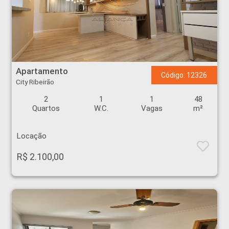
Apartamento - City Ribeirão - Ribeirão Preto
Apartamento
Código: 12326
City Ribeirão
2
1
1
48
Quartos
W.C.
Vagas
m²
Locação
R$ 2.100,00