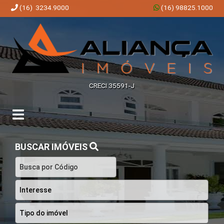
(16) 3234.9000
(16) 98825.1000
Aliança Imóveis | Imobiliária em Ribeirão Preto | SP
CRECI 35591-J
BUSCAR IMÓVEIS