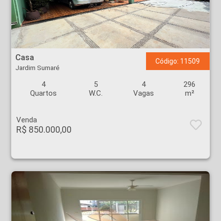
Casa - Jardim Sumaré - Ribeirão Preto
Casa
Código: 11509
Jardim Sumaré
4
5
4
296
Quartos
W.C.
Vagas
m²
Venda
R$ 850.000,00