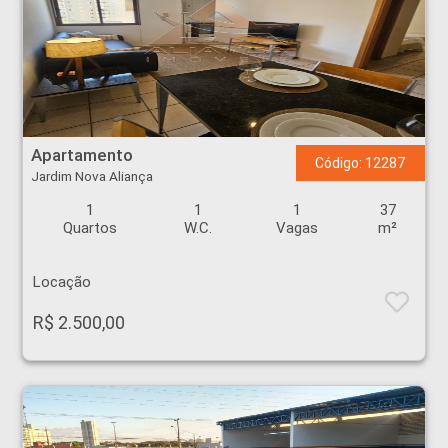
Apartamento - Jardim Nova Aliança - Ribeirão Preto
Apartamento
Código: 12287
Jardim Nova Aliança
1
1
1
37
Quartos
W.C.
Vagas
m²
Locação
R$ 2.500,00