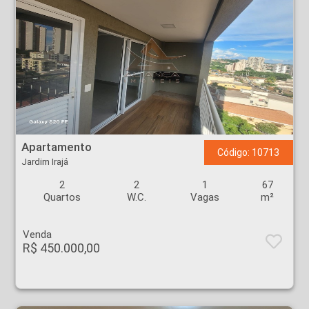
Apartamento - Jardim Irajá - Ribeirão Preto
Apartamento
Código: 10713
Jardim Irajá
2
2
1
67
Quartos
W.C.
Vagas
m²
Venda
R$ 450.000,00