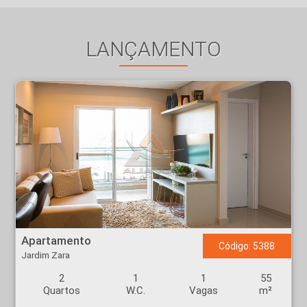
LANÇAMENTO
Apartamento - Jardim Zara - Ribeirão Preto
Apartamento
Código: 5388
Jardim Zara
2
1
1
55
Quartos
W.C.
Vagas
m²