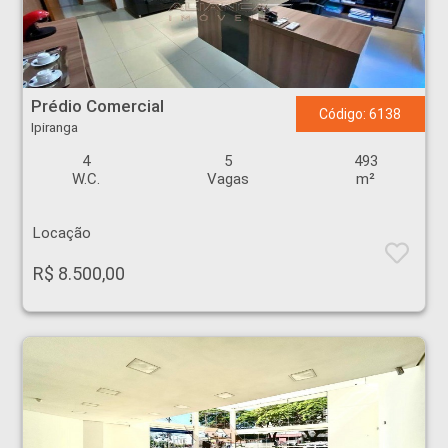
Prédio Comercial - Ipiranga - Ribeirão Preto
Prédio Comercial
Código: 6138
Ipiranga
4
5
493
W.C.
Vagas
m²
Locação
R$ 8.500,00