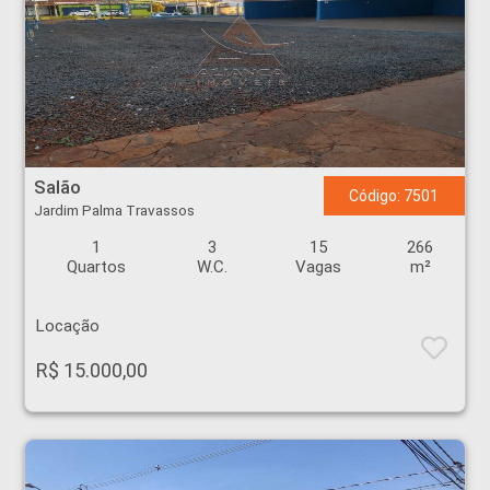
Salão - Jardim Palma Travassos - Ribeirão Preto
Salão
Código: 7501
Jardim Palma Travassos
1
3
15
266
Quartos
W.C.
Vagas
m²
Locação
R$ 15.000,00