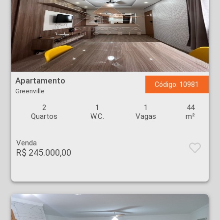
Apartamento - Greenville - Ribeirão Preto
Apartamento
Código: 10981
Greenville
2
1
1
44
Quartos
W.C.
Vagas
m²
Venda
R$ 245.000,00