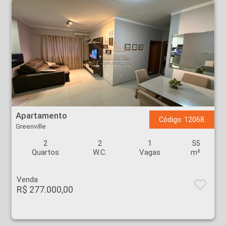
Apartamento - Greenville - Ribeirão Preto
Apartamento
Código: 12068
Greenville
2
2
1
55
Quartos
W.C.
Vagas
m²
Venda
R$ 277.000,00