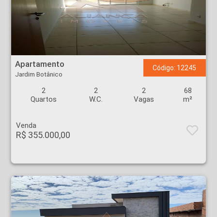
Apartamento - Jardim Botânico - Ribeirão Preto
Apartamento
Código: 12245
Jardim Botânico
2
2
2
68
Quartos
W.C.
Vagas
m²
Venda
R$ 355.000,00