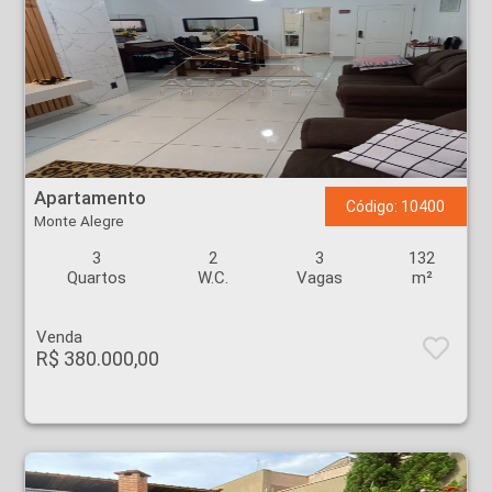
Apartamento - Monte Alegre - Ribeirão Preto
Apartamento
Código: 10400
Monte Alegre
3
2
3
132
Quartos
W.C.
Vagas
m²
Venda
R$ 380.000,00