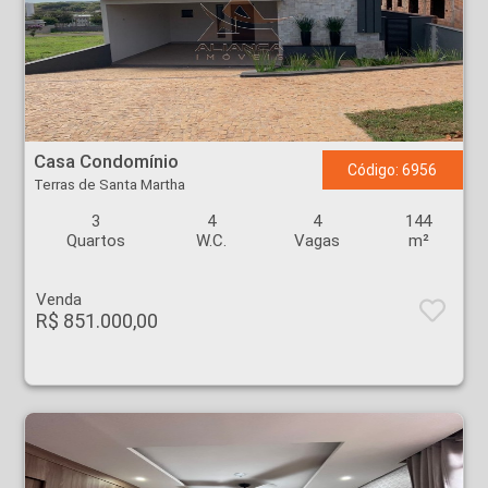
Casa Condomínio - Terras de Santa Martha - Ribeirão Preto
Casa Condomínio
Código: 6956
Terras de Santa Martha
3
4
4
144
Quartos
W.C.
Vagas
m²
Venda
R$ 851.000,00