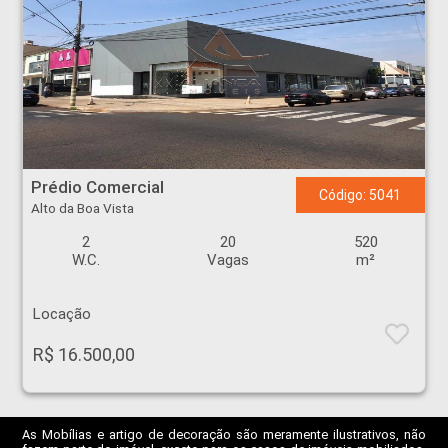
Prédio Comercial - Alto da Boa Vista - Ribeirão Preto
Prédio Comercial
Código: 5041
Alto da Boa Vista
2
20
520
W.C.
Vagas
m²
Locação
R$ 16.500,00
As Mobílias e artigo de decoração são meramente ilustrativos, não