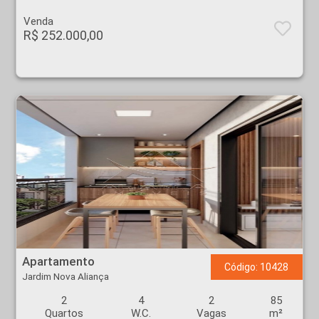
Venda
R$ 252.000,00
Apartamento - Jardim Nova Aliança - Ribeirão Preto
Apartamento
Código: 10428
Jardim Nova Aliança
2
4
2
85
Quartos
W.C.
Vagas
m²