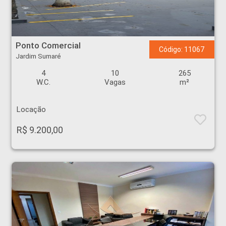
Ponto Comercial - Jardim Sumaré - Ribeirão Preto
Ponto Comercial
Código: 11067
Jardim Sumaré
4
10
265
W.C.
Vagas
m²
Locação
R$ 9.200,00