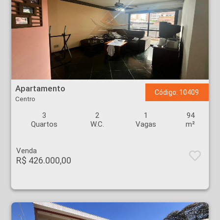
Apartamento - Centro - Ribeirão Preto
Apartamento
Código: 10409
Centro
3
2
1
94
Quartos
W.C.
Vagas
m²
Venda
R$ 426.000,00