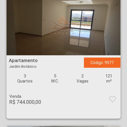
Apartamento - Jardim Botânico - Ribeirão Preto
Apartamento
Código: 9977
Jardim Botânico
3
5
2
121
Quartos
W.C.
Vagas
m²
Venda
R$ 744.000,00