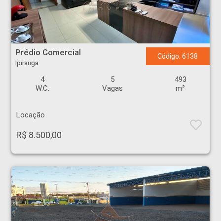
Prédio Comercial - Ipiranga - Ribeirão Preto
Prédio Comercial
Código: 6138
Ipiranga
4
5
493
W.C.
Vagas
m²
Locação
R$ 8.500,00