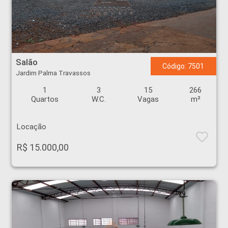
Salão - Jardim Palma Travassos - Ribeirão Preto
Salão
Código: 7501
Jardim Palma Travassos
1
3
15
266
Quartos
W.C.
Vagas
m²
Locação
R$ 15.000,00