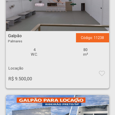
Galpão - Palmares - Ribeirão Preto
Galpão
Código: 11238
Palmares
4
80
W.C.
m²
Locação
R$ 9.500,00