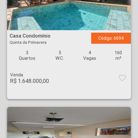
Casa Condomínio - Quinta da Primavera - Ribeirão Preto
Casa Condomínio
Código: 6694
Quinta da Primavera
3
5
4
160
Quartos
W.C.
Vagas
m²
Venda
R$ 1.648.000,00