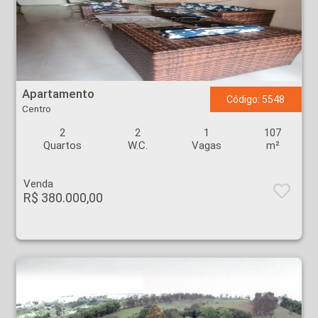
Apartamento - Centro - Ribeirão Preto
Apartamento
Código: 5548
Centro
2
2
1
107
Quartos
W.C.
Vagas
m²
Venda
R$ 380.000,00