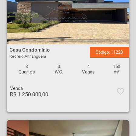
Casa Condomínio - Recreio Anhanguera - Ribeirão Preto
Casa Condomínio
Código: 11220
Recreio Anhanguera
3
3
4
150
Quartos
W.C.
Vagas
m²
Venda
R$ 1.250.000,00