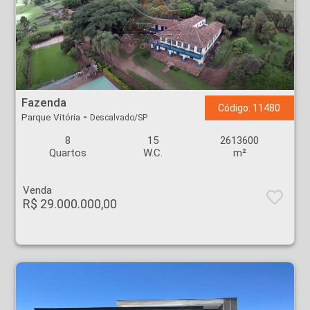
Fazenda - Parque Vitória - Descalvado
Fazenda
Código: 11480
-
Parque Vitória
Descalvado/SP
8
15
2613600
Quartos
W.C.
m²
Venda
R$ 29.000.000,00