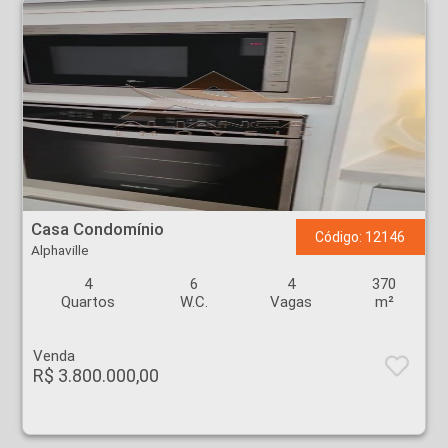
Casa Condomínio - Alphaville - Ribeirão Preto
Casa Condomínio
Código: 12146
Alphaville
4
6
4
370
Quartos
W.C.
Vagas
m²
Venda
R$ 3.800.000,00