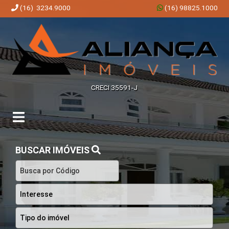
(16) 3234.9000
(16) 98825.1000
Aliança Imóveis | Imobiliária em Ribeirão Preto | SP
CRECI 35591-J
BUSCAR IMÓVEIS