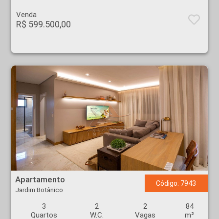
Venda
R$ 599.500,00
Apartamento - Jardim Botânico - Ribeirão Preto
Apartamento
Código: 7943
Jardim Botânico
3
2
2
84
Quartos
W.C.
Vagas
m²