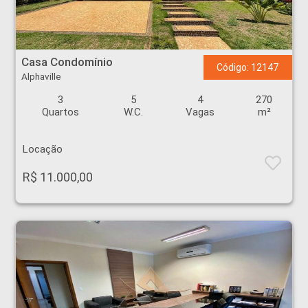
Casa Condomínio - Alphaville - Ribeirão Preto
Casa Condomínio
Código: 12147
Alphaville
3
5
4
270
Quartos
W.C.
Vagas
m²
Locação
R$ 11.000,00