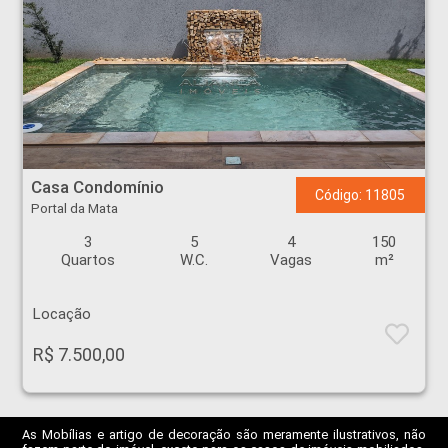
Casa Condomínio - Portal da Mata - Ribeirão Preto
Casa Condomínio
Código: 11805
Portal da Mata
3
5
4
150
Quartos
W.C.
Vagas
m²
Locação
R$ 7.500,00
As Mobílias e artigo de decoração são meramente ilustrativos, não