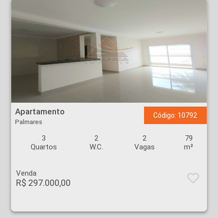
Apartamento - Palmares - Ribeirão Preto
Apartamento
Código: 10792
Palmares
3
2
2
79
Quartos
W.C.
Vagas
m²
Venda
R$ 297.000,00