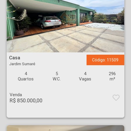
Casa - Jardim Sumaré - Ribeirão Preto
Casa
Código: 11509
Jardim Sumaré
4
5
4
296
Quartos
W.C.
Vagas
m²
Venda
R$ 850.000,00