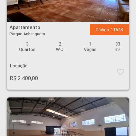
Apartamento - Parque Anhanguera - Ribeirão Preto
Apartamento
Código: 11648
Parque Anhanguera
3
2
1
83
Quartos
W.C.
Vagas
m²
Locação
R$ 2.400,00