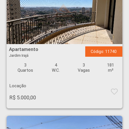
Apartamento - Jardim Irajá - Ribeirão Preto
Apartamento
Código: 11740
Jardim Irajá
3
4
3
181
Quartos
W.C.
Vagas
m²
Locação
R$ 5.000,00