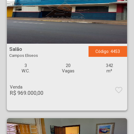
Salão - Campos Eliseos - Ribeirão Preto
Salão
Código: 4453
Campos Eliseos
3
20
342
W.C.
Vagas
m²
Venda
R$ 969.000,00