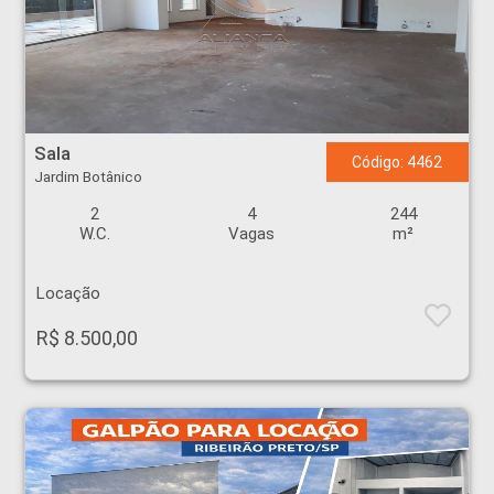
Sala - Jardim Botânico - Ribeirão Preto
Sala
Código: 4462
Jardim Botânico
2
4
244
W.C.
Vagas
m²
Locação
R$ 8.500,00