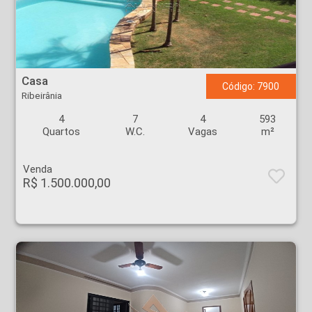
Casa - Ribeirânia - Ribeirão Preto
Casa
Código: 7900
Ribeirânia
4
7
4
593
Quartos
W.C.
Vagas
m²
Venda
R$ 1.500.000,00