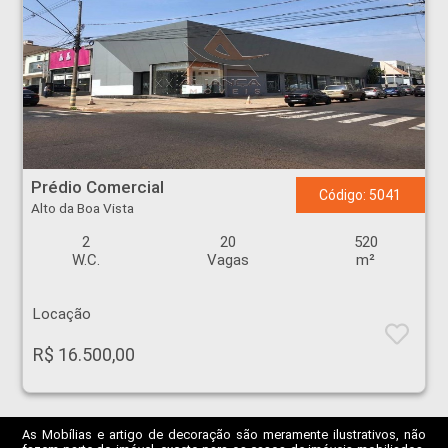
Prédio Comercial - Alto da Boa Vista - Ribeirão Preto
Prédio Comercial
Código: 5041
Alto da Boa Vista
2
20
520
W.C.
Vagas
m²
Locação
R$ 16.500,00
As Mobílias e artigo de decoração são meramente ilustrativos, não