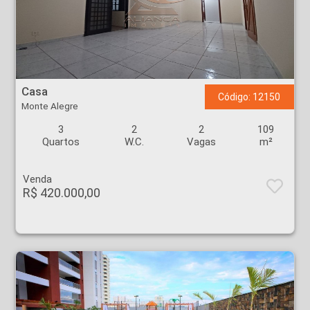
Casa - Monte Alegre - Ribeirão Preto
Casa
Código: 12150
Monte Alegre
3
2
2
109
Quartos
W.C.
Vagas
m²
Venda
R$ 420.000,00