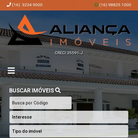
(16) 3234.9000
(16) 98825.1000
Aliança Imóveis | Imobiliária em Ribeirão Preto | SP
CRECI 35591-J
BUSCAR IMÓVEIS