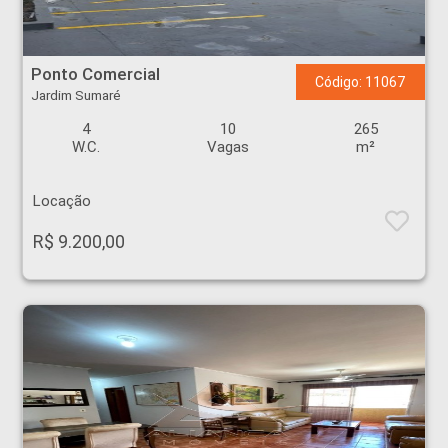
Ponto Comercial - Jardim Sumaré - Ribeirão Preto
Ponto Comercial
Código: 11067
Jardim Sumaré
4
10
265
W.C.
Vagas
m²
Locação
R$ 9.200,00