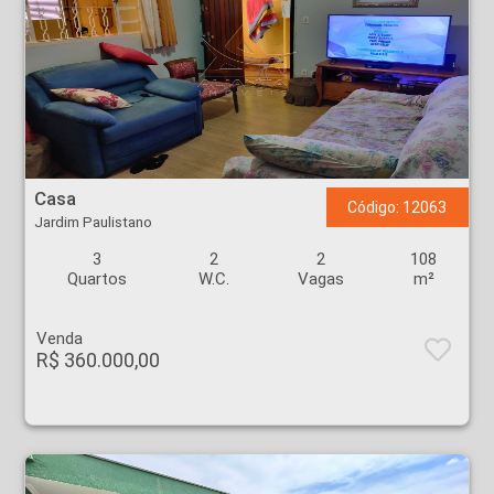
Casa - Jardim Paulistano - Ribeirão Preto
Casa
Código: 12063
Jardim Paulistano
3
2
2
108
Quartos
W.C.
Vagas
m²
Venda
R$ 360.000,00