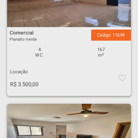
Comercial - Planalto Verde - Ribeirão Preto
Comercial
Código: 11649
Planalto Verde
4
167
W.C.
m²
Locação
R$ 3.500,00