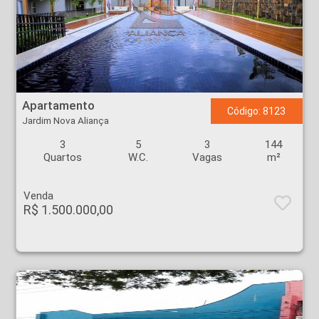
Apartamento - Jardim Nova Aliança - Ribeirão Preto
Apartamento
Código: 8123
Jardim Nova Aliança
3
5
3
144
Quartos
W.C.
Vagas
m²
Venda
R$ 1.500.000,00