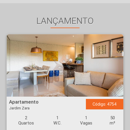
LANÇAMENTO
Apartamento - Jardim Zara - Ribeirão Preto
Apartamento
Código: 4754
Jardim Zara
2
1
1
50
Quartos
W.C.
Vagas
m²