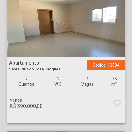
Apartamento - Santa Cruz do José Jacques - Ribeirão Preto
Apartamento
Código: 10084
Santa Cruz do José Jacques
2
2
1
75
Quartos
W.C.
Vagas
m²
Venda
R$ 390.000,00