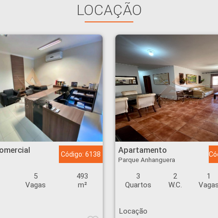
LOCAÇÃO
ranga - Ribeirão Preto
Apartamento - Parque Anhanguera - Ribeirão Preto
omercial
Apartamento
Código: 6138
Có
Parque Anhanguera
5
493
3
2
1
Vagas
m²
Quartos
W.C.
Vaga
Locação