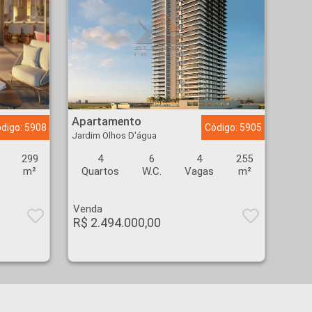
Apartamento - Jardim Olhos D'água - Ribeirão Preto
Apartamento
digo: 5908
Código: 5905
Jardim Olhos D'água
299
4
6
4
255
m²
Quartos
W.C.
Vagas
m²
Venda
R$ 2.494.000,00