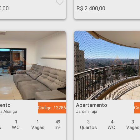
0,00
R$ 2.400,00
 Nova Aliança - Ribeirão Preto
Apartamento - Jardim Irajá - Ribeirão Preto
ento
Apartamento
Código: 12286
Có
a Aliança
Jardim Irajá
1
1
49
3
4
3
s
W.C.
Vagas
m²
Quartos
W.C.
Vagas