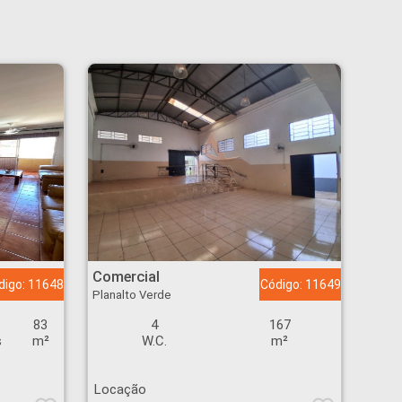
Comercial - Planalto Verde - Ribeirão Preto
Comercial
digo: 11648
Código: 11649
Planalto Verde
83
4
167
s
m²
W.C.
m²
Locação