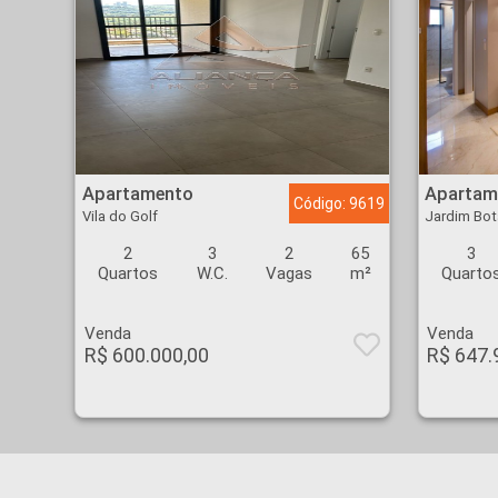
Apartamento - Vila do Golf - Ribeirão Preto
Apartamento - Jardim
Apartamento
Apartam
Código: 9619
Vila do Golf
Jardim Bot
2
3
2
65
3
Quartos
W.C.
Vagas
m²
Quarto
Venda
Venda
R$ 600.000,00
R$ 647.