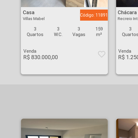
Casa - Villas Mabel - Ribeirão Preto
Chácara - Recreio Int
Casa
Chácara
Código: 11891
Villas Mabel
Recreio In
3
3
3
159
3
Quartos
W.C.
Vagas
m²
Quarto
Venda
Venda
R$ 830.000,00
R$ 1.25