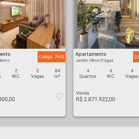
 Botânico - Ribeirão Preto
Apartamento - Jardim Olhos D'água - Ribeirão Preto
ento
Apartamento
Código: 7943
Có
ânico
Jardim Olhos D'água
2
2
84
4
6
4
s
W.C.
Vagas
m²
Quartos
W.C.
Vagas
Venda
900,00
R$ 2.871.922,00