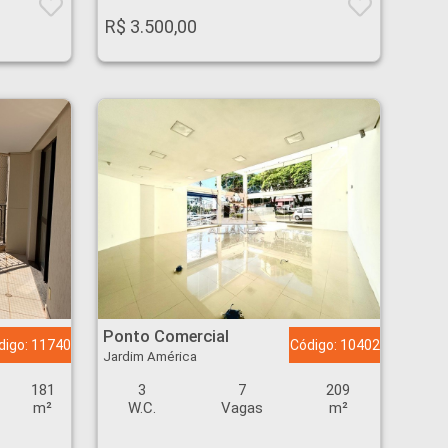
R$ 3.500,00
Ponto Comercial - Jardim América - Ribeirão Preto
Ponto Comercial
digo: 11740
Código: 10402
Jardim América
181
3
7
209
m²
W.C.
Vagas
m²