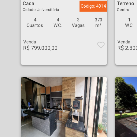
Casa
Terreno
Código: 4814
Cidade Universitária
Centro
4
4
3
370
1
Quartos
W.C.
Vagas
m²
W.C.
Venda
Venda
R$ 799.000,00
R$ 2.30