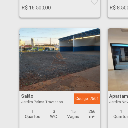
R$ 16.500,00
R$ 8.50
Salão - Jardim Palma Travassos - Ribeirão Preto
Apartamento - Jardim
Salão
Apartam
Código: 7501
Jardim Palma Travassos
Jardim Nov
1
3
15
266
1
Quartos
W.C.
Vagas
m²
Quarto