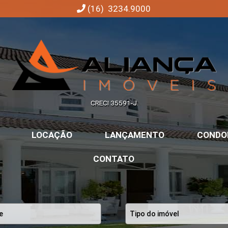
(16) 3234.9000
Aliança Imóveis | Imobiliária em Ribeirão Preto | SP
CRECI 35591-J
LOCAÇÃO
LANÇAMENTO
CONDO
CONTATO