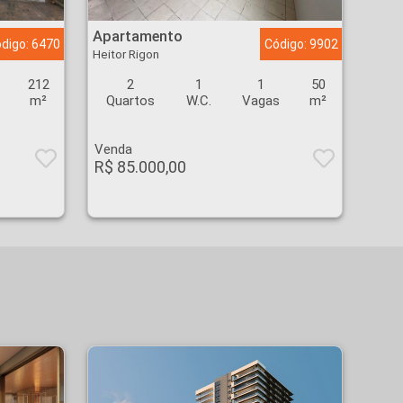
Apartamento - Heitor Rigon - Ribeirão Preto
Apartamento
digo: 6470
Código: 9902
Heitor Rigon
212
2
1
1
50
m²
Quartos
W.C.
Vagas
m²
Venda
R$ 85.000,00