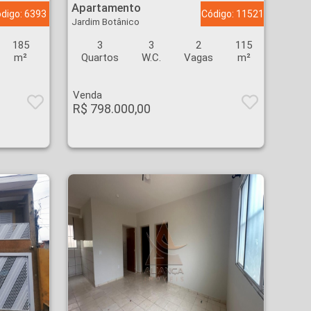
Apartamento
digo: 6393
Código: 11521
Jardim Botânico
185
3
3
2
115
m²
Quartos
W.C.
Vagas
m²
Venda
R$ 798.000,00