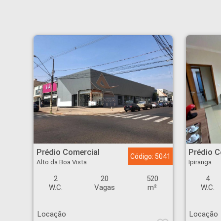
Prédio Comercial - Alto da Boa Vista - Ribeirão Preto
Prédio Comercial - Ipi
Prédio Comercial
Prédio C
Código: 5041
Alto da Boa Vista
Ipiranga
2
20
520
4
W.C.
Vagas
m²
W.C.
Locação
Locação