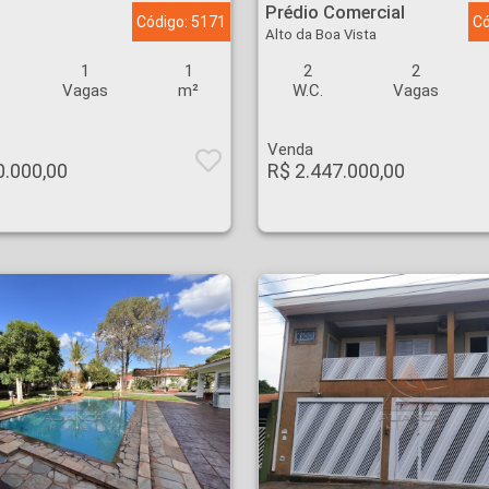
Prédio Comercial
Código: 5171
Có
Alto da Boa Vista
1
1
2
2
Vagas
m²
W.C.
Vagas
Venda
0.000,00
R$ 2.447.000,00