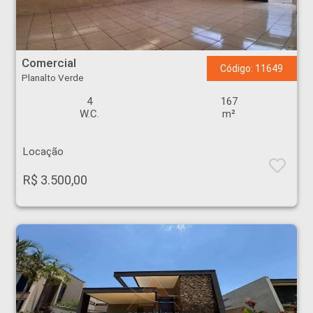
Comercial - Planalto Verde - Ribeirão Preto
Comercial
Código: 11649
Planalto Verde
4
167
W.C.
m²
Locação
R$ 3.500,00