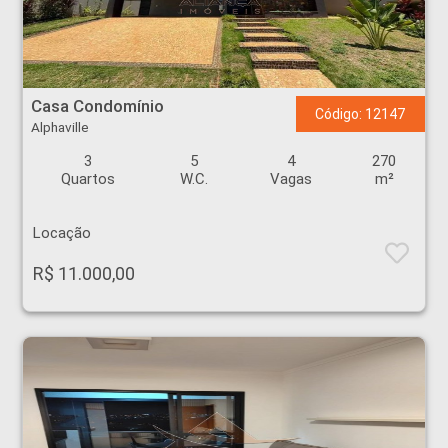
Casa Condomínio - Alphaville - Ribeirão Preto
Casa Condomínio
Código: 12147
Alphaville
3
5
4
270
Quartos
W.C.
Vagas
m²
Locação
R$ 11.000,00