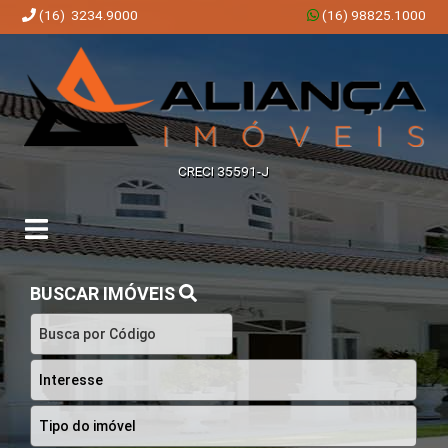
(16) 3234.9000
(16) 98825.1000
Aliança Imóveis | Imobiliária em Ribeirão Preto | SP
CRECI 35591-J
BUSCAR IMÓVEIS