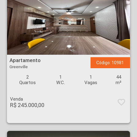
Apartamento - Greenville - Ribeirão Preto
Apartamento
Código: 10981
Greenville
2
1
1
44
Quartos
W.C.
Vagas
m²
Venda
R$ 245.000,00