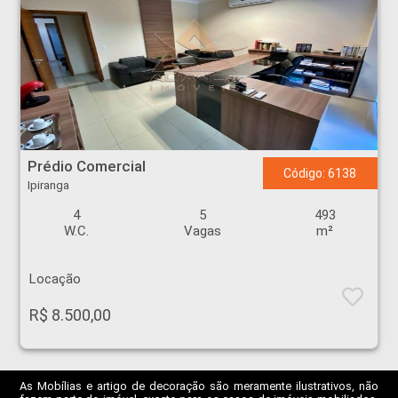
Prédio Comercial - Ipiranga - Ribeirão Preto
Prédio Comercial
Código: 6138
Ipiranga
4
5
493
W.C.
Vagas
m²
Locação
R$ 8.500,00
As Mobílias e artigo de decoração são meramente ilustrativos, não