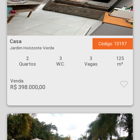
Casa - Jardim Horizonte Verde - Ribeirão Preto
Casa
Código: 10197
Jardim Horizonte Verde
2
3
3
125
Quartos
W.C.
Vagas
m²
Venda
R$ 398.000,00