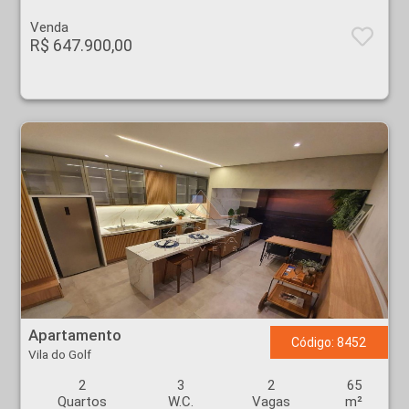
Venda
R$ 647.900,00
Apartamento - Vila do Golf - Ribeirão Preto
Apartamento
Código: 8452
Vila do Golf
2
3
2
65
Quartos
W.C.
Vagas
m²