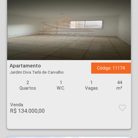
Apartamento - Jardim Diva Tarlá de Carvalho - Ribeirão Preto
Apartamento
Código: 11174
Jardim Diva Tarlá de Carvalho
2
1
1
44
Quartos
W.C.
Vagas
m²
Venda
R$ 134.000,00