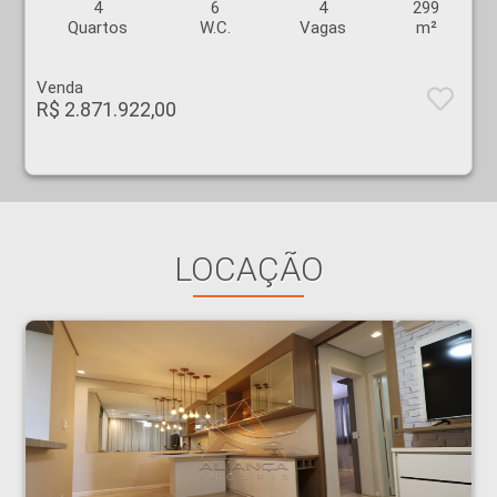
4
6
4
299
Quartos
W.C.
Vagas
m²
Venda
R$ 2.871.922,00
LOCAÇÃO