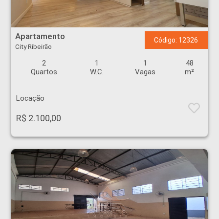
Apartamento - City Ribeirão - Ribeirão Preto
Apartamento
Código: 12326
City Ribeirão
2
1
1
48
Quartos
W.C.
Vagas
m²
Locação
R$ 2.100,00