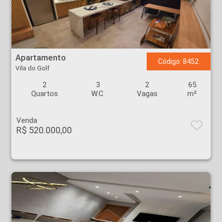
Apartamento - Vila do Golf - Ribeirão Preto
Apartamento
Código: 8452
Vila do Golf
2
3
2
65
Quartos
W.C.
Vagas
m²
Venda
R$ 520.000,00