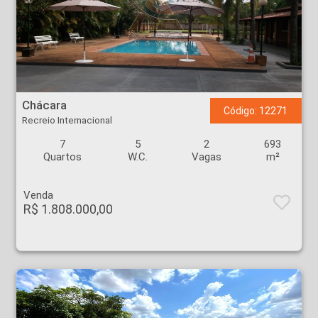
Chácara - Recreio Internacional - Ribeirão Preto
Chácara
Código: 12271
Recreio Internacional
7
5
2
693
Quartos
W.C.
Vagas
m²
Venda
R$ 1.808.000,00