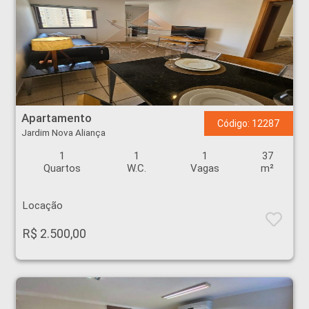
Apartamento - Jardim Nova Aliança - Ribeirão Preto
Apartamento
Código: 12287
Jardim Nova Aliança
1
1
1
37
Quartos
W.C.
Vagas
m²
Locação
R$ 2.500,00