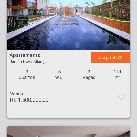
Apartamento - Jardim Nova Aliança - Ribeirão Preto
Apartamento
Código: 8123
Jardim Nova Aliança
3
5
3
144
Quartos
W.C.
Vagas
m²
Venda
R$ 1.500.000,00