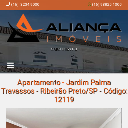
(16) 3234.9000
(16) 98825.1000
Aliança Imóveis | Imobiliária em Ribeirão Preto | SP
CRECI 35591-J
Apartamento - Jardim Palma
Travassos - Ribeirão Preto/SP - Código:
12119