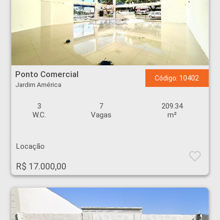
Ponto Comercial - Jardim América - Ribeirão Preto
Ponto Comercial
Código: 10402
Jardim América
3
7
209.34
W.C.
Vagas
m²
Locação
R$ 17.000,00