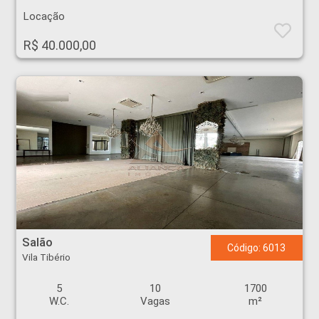
Locação
R$ 40.000,00
Salão - Vila Tibério - Ribeirão Preto
Salão
Código: 6013
Vila Tibério
5
10
1700
W.C.
Vagas
m²