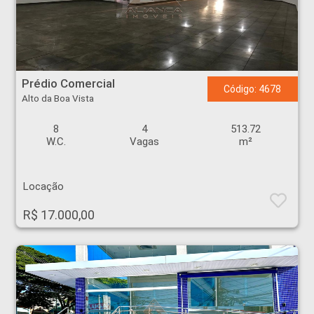
Prédio Comercial - Alto da Boa Vista - Ribeirão Preto
Prédio Comercial
Código: 4678
Alto da Boa Vista
8
4
513.72
W.C.
Vagas
m²
Locação
R$ 17.000,00