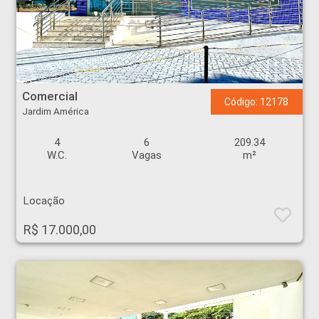
Comercial - Jardim América - Ribeirão Preto
Comercial
Código: 12178
Jardim América
4
6
209.34
W.C.
Vagas
m²
Locação
R$ 17.000,00