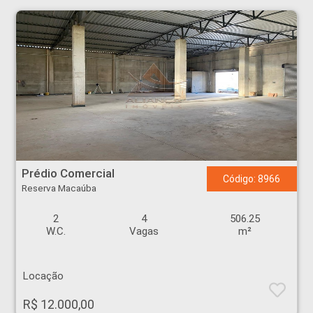
Prédio Comercial - Reserva Macaúba - Ribeirão Preto
Prédio Comercial
Código: 8966
Reserva Macaúba
2
4
506.25
W.C.
Vagas
m²
Locação
R$ 12.000,00