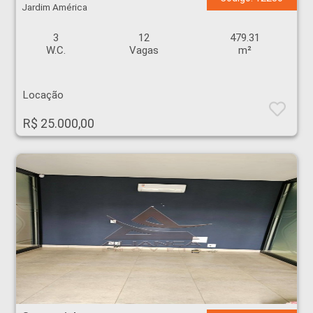
Jardim América
3
12
479.31
W.C.
Vagas
m²
Locação
R$ 25.000,00
Comercial - Lagoinha - Ribeirão Preto