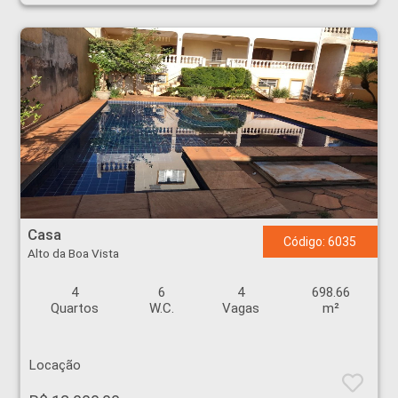
Casa - Alto da Boa Vista - Ribeirão Preto
Casa
Código: 6035
Alto da Boa Vista
4
6
4
698.66
Quartos
W.C.
Vagas
m²
Locação