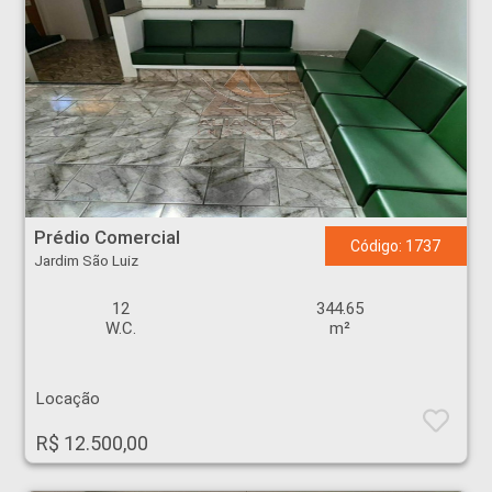
Prédio Comercial - Jardim São Luiz - Ribeirão Preto
Prédio Comercial
Código: 1737
Jardim São Luiz
12
344.65
W.C.
m²
Locação
R$ 12.500,00