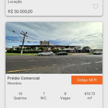
Locação
R$ 50.000,00
Prédio Comercial - Ribeirânia - Ribeirão Preto
Prédio Comercial
Código: 6879
Ribeirânia
10
7
8
810.73
Quartos
W.C.
Vagas
m²