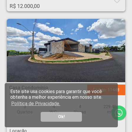
R$ 12.000,00
Casa Condomínio - Alto do Bonfim - Ribeirão Preto
Casa Condomínio
Código: 11448
Este site usa cookies para garantir que você
Alto do Bonfim
obtenha a melhor experiência em nosso site.
Política de Privacidade.
3
4
4
229.48
Quartos
W.C.
Vagas
m²
Ok!
Locação