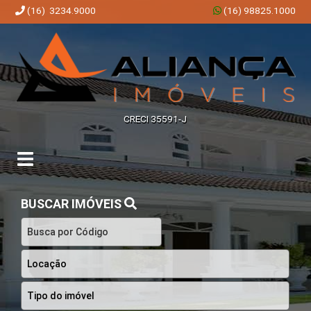
(16) 3234.9000
(16) 98825.1000
Aliança Imóveis | Imobiliária em Ribeirão Preto | SP
CRECI 35591-J
BUSCAR IMÓVEIS