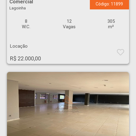
Comercial
Código: 11899
Lagoinha
8
12
305
W.C.
Vagas
m²
Locação
R$ 22.000,00
Salão - Jardim Canadá - Ribeirão Preto