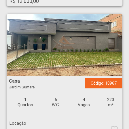
R$ 12.000,00
Casa - Jardim Sumaré - Ribeirão Preto
Casa
Código: 10967
Jardim Sumaré
1
6
4
220
Quartos
W.C.
Vagas
m²
Locação