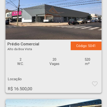
Prédio Comercial - Alto da Boa Vista - Ribeirão Preto
Prédio Comercial
Código: 5041
Alto da Boa Vista
2
20
520
W.C.
Vagas
m²
Locação
R$ 16.500,00