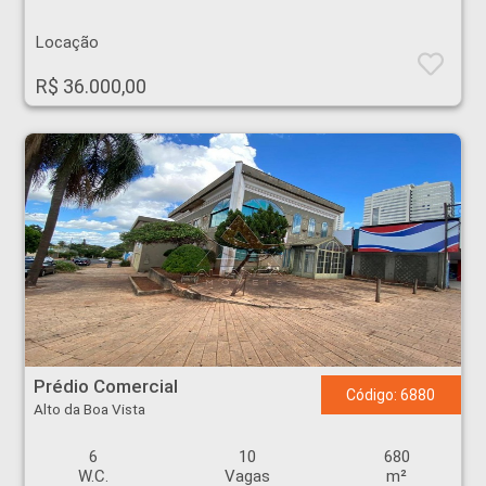
Locação
R$ 36.000,00
Prédio Comercial - Alto da Boa Vista - Ribeirão Preto
Prédio Comercial
Código: 6880
Alto da Boa Vista
6
10
680
W.C.
Vagas
m²