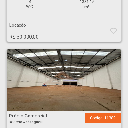
4
1381.15
W.C.
m²
Locação
R$ 30.000,00
Prédio Comercial - Recreio Anhanguera - Ribeirão Preto
Prédio Comercial
Código: 11389
Recreio Anhanguera