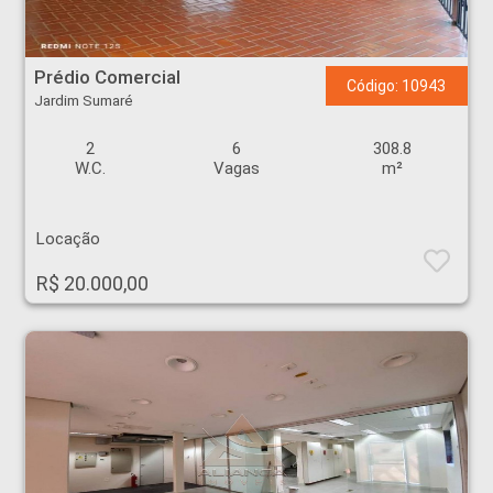
Prédio Comercial - Jardim Sumaré - Ribeirão Preto
Prédio Comercial
Código: 10943
Jardim Sumaré
2
6
308.8
W.C.
Vagas
m²
Locação
R$ 20.000,00