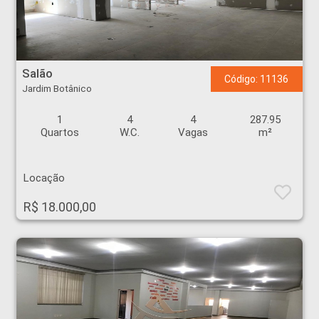
Salão - Jardim Botânico - Ribeirão Preto
Salão
Código: 11136
Jardim Botânico
1
4
4
287.95
Quartos
W.C.
Vagas
m²
Locação
R$ 18.000,00