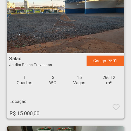
Salão - Jardim Palma Travassos - Ribeirão Preto
Salão
Código: 7501
Jardim Palma Travassos
1
3
15
266.12
Quartos
W.C.
Vagas
m²
Locação
R$ 15.000,00