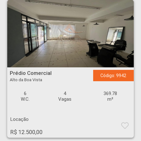
Prédio Comercial - Alto da Boa Vista - Ribeirão Preto
Prédio Comercial
Código: 9942
Alto da Boa Vista
6
4
369.78
W.C.
Vagas
m²
Locação
R$ 12.500,00