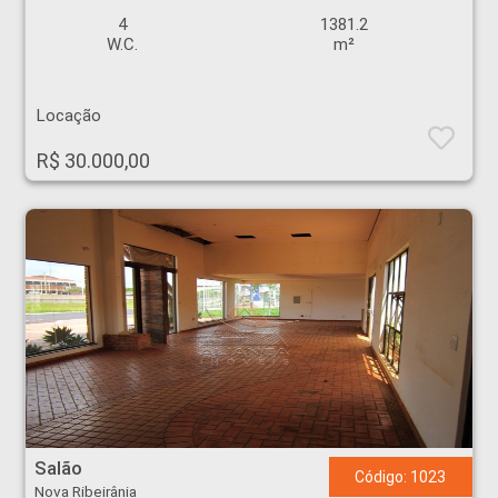
4
1381.2
W.C.
m²
Locação
R$ 30.000,00
Salão - Nova Ribeirânia - Ribeirão Preto
Salão
Código: 1023
Nova Ribeirânia