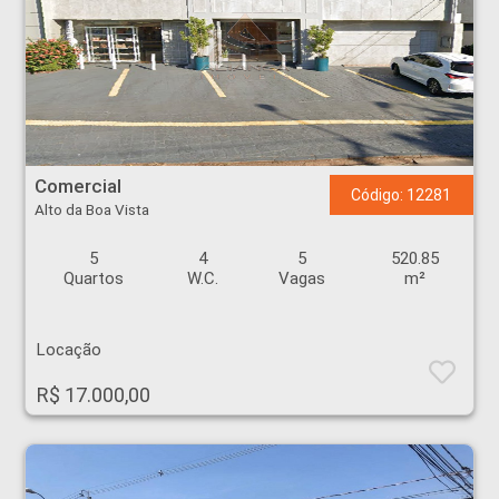
Comercial - Alto da Boa Vista - Ribeirão Preto
Comercial
Código: 12281
Alto da Boa Vista
5
4
5
520.85
Quartos
W.C.
Vagas
m²
Locação
R$ 17.000,00