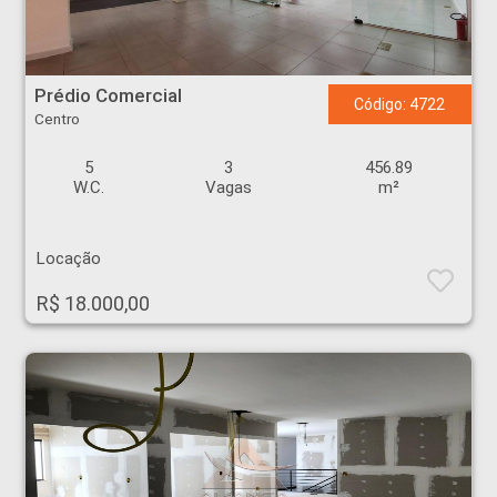
Prédio Comercial - Centro - Ribeirão Preto
Prédio Comercial
Código: 4722
Centro
5
3
456.89
W.C.
Vagas
m²
Locação
R$ 18.000,00