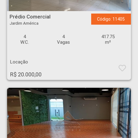
Prédio Comercial - Jardim América - Ribeirão Preto
Prédio Comercial
Código: 11405
Jardim América
4
4
417.75
W.C.
Vagas
m²
Locação
R$ 20.000,00