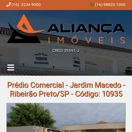
(16) 3234.9000
(16) 98825.1000
Aliança Imóveis | Imobiliária em Ribeirão Preto | SP
CRECI 35591-J
Prédio Comercial - Jardim Macedo -
Ribeirão Preto/SP - Código: 10935