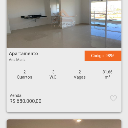
Apartamento - Ana Maria - Ribeirão Preto
Apartamento
Código: 9896
Ana Maria
2
3
2
81.66
Quartos
W.C.
Vagas
m²
Venda
R$ 680.000,00