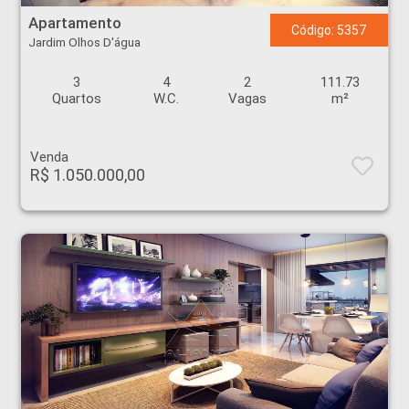
Apartamento
Código: 5357
Jardim Olhos D'água
3
4
2
111.73
Quartos
W.C.
Vagas
m²
Venda
R$ 1.050.000,00