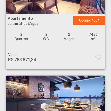
Apartamento - Jardim Olhos D'água - Ribeirão Preto
Apartamento
Código: 4664
Jardim Olhos D'água
2
2
2
74.36
Quartos
W.C.
Vagas
m²
Venda
R$ 788.871,34