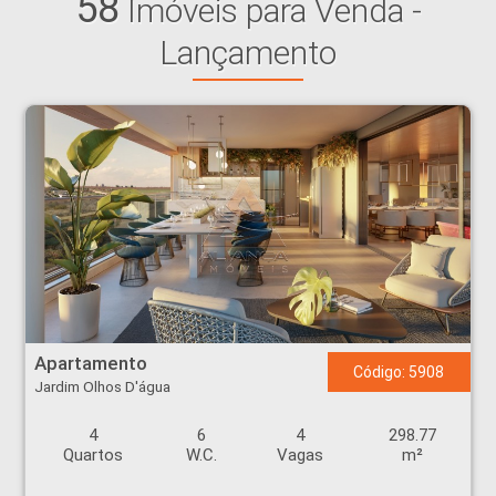
58
Imóveis para Venda -
Lançamento
Apartamento - Jardim Olhos D'água - Ribeirão Preto
Apartamento
Código: 5908
Jardim Olhos D'água
4
6
4
298.77
Quartos
W.C.
Vagas
m²