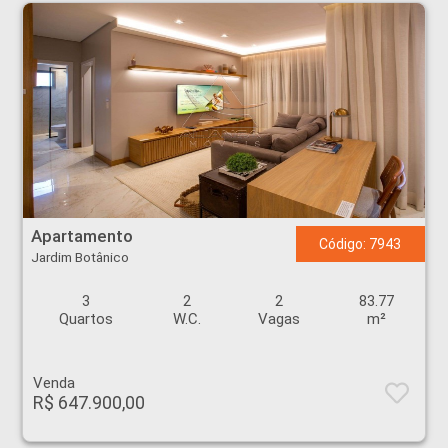
Apartamento - Jardim Botânico - Ribeirão Preto
Apartamento
Código: 7943
Jardim Botânico
3
2
2
83.77
Quartos
W.C.
Vagas
m²
Venda
R$ 647.900,00