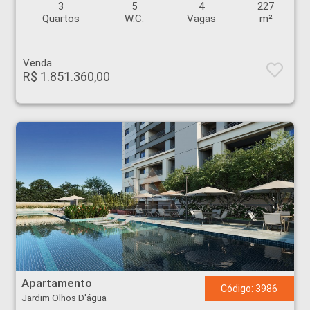
3
5
4
227
Quartos
W.C.
Vagas
m²
Venda
R$ 1.851.360,00
Apartamento - Jardim Olhos D'água - Ribeirão Preto
Apartamento
Código: 3986
Jardim Olhos D'água