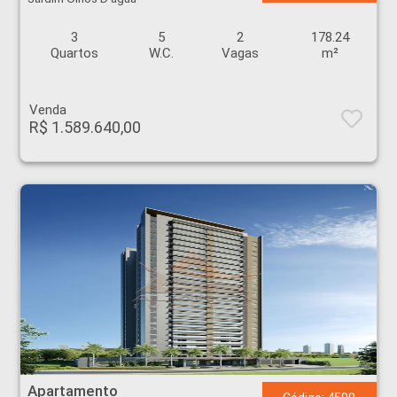
3
5
2
178.24
Quartos
W.C.
Vagas
m²
Venda
R$ 1.589.640,00
Apartamento - Jardim Olhos D'água - Ribeirão Preto
Apartamento