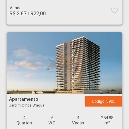
Venda
R$ 2.871.922,00
Apartamento - Jardim Olhos D'água - Ribeirão Preto
Apartamento
Código: 5905
Jardim Olhos D'água
4
6
4
254.88
Quartos
W.C.
Vagas
m²