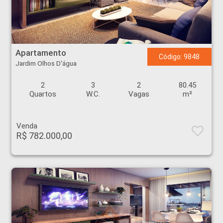
Apartamento - Jardim Olhos D'água - Ribeirão Preto
Apartamento
Código: 9848
Jardim Olhos D'água
2
3
2
80.45
Quartos
W.C.
Vagas
m²
Venda
R$ 782.000,00