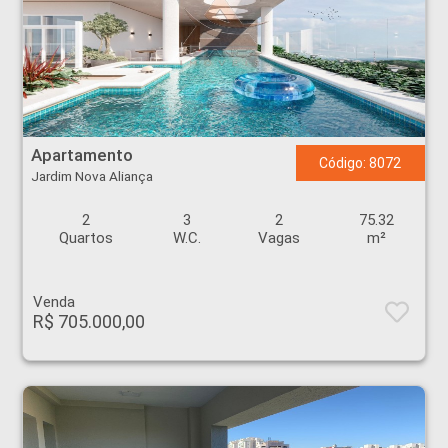
Apartamento - Jardim Nova Aliança - Ribeirão Preto
Apartamento
Código: 8072
Jardim Nova Aliança
2
3
2
75.32
Quartos
W.C.
Vagas
m²
Venda
R$ 705.000,00