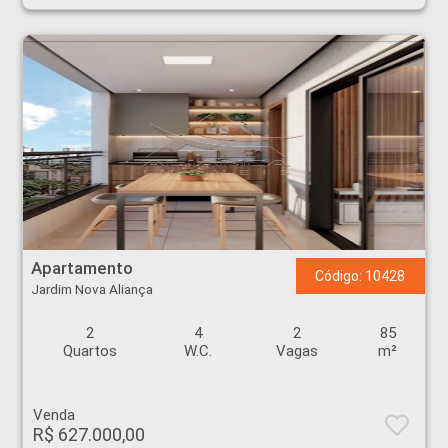
Apartamento - Jardim Nova Aliança - Ribeirão Preto
Apartamento
Código: 10428
Jardim Nova Aliança
2
4
2
85
Quartos
W.C.
Vagas
m²
Venda
R$ 627.000,00