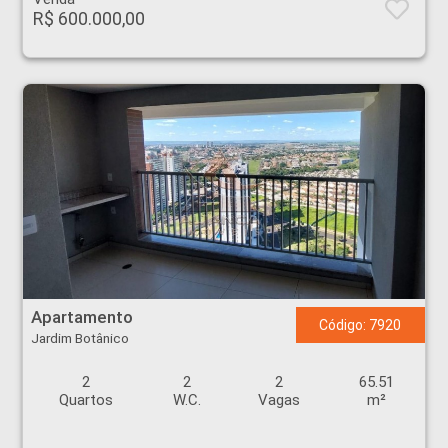
R$ 600.000,00
Apartamento - Jardim Botânico - Ribeirão Preto
Apartamento
Código: 7920
Jardim Botânico
2
2
2
65.51
Quartos
W.C.
Vagas
m²