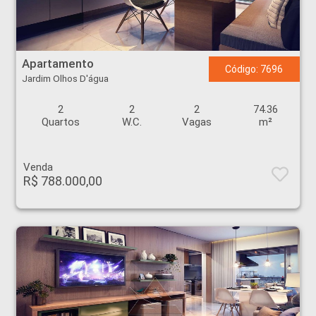
Apartamento - Jardim Olhos D'água - Ribeirão Preto
Apartamento
Código: 7696
Jardim Olhos D'água
2
2
2
74.36
Quartos
W.C.
Vagas
m²
Venda
R$ 788.000,00