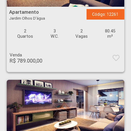
Apartamento - Jardim Olhos D'água - Ribeirão Preto
Apartamento
Código: 12261
Jardim Olhos D'água
2
3
2
80.45
Quartos
W.C.
Vagas
m²
Venda
R$ 789.000,00