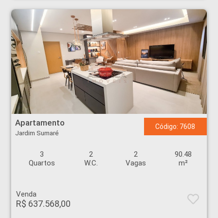
Apartamento - Jardim Sumaré - Ribeirão Preto
Apartamento
Código: 7608
Jardim Sumaré
3
2
2
90.48
Quartos
W.C.
Vagas
m²
Venda
R$ 637.568,00