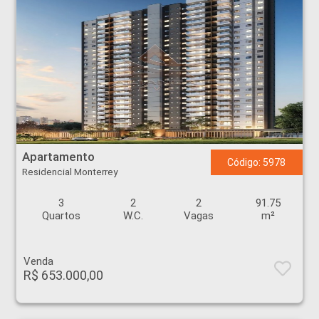
Apartamento - Residencial Monterrey - Ribeirão Preto
Apartamento
Código: 5978
Residencial Monterrey
3
2
2
91.75
Quartos
W.C.
Vagas
m²
Venda
R$ 653.000,00