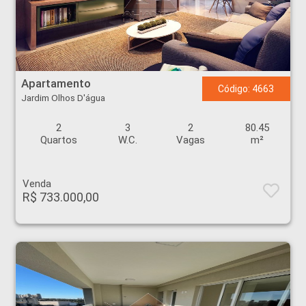
Apartamento - Jardim Olhos D'água - Ribeirão Preto
Apartamento
Código: 4663
Jardim Olhos D'água
2
3
2
80.45
Quartos
W.C.
Vagas
m²
Venda
R$ 733.000,00