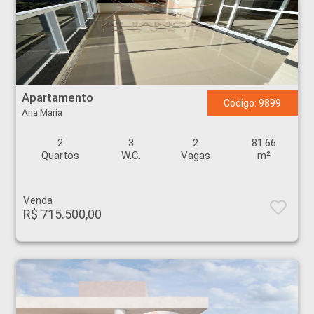
Apartamento - Ana Maria - Ribeirão Preto
Apartamento
Código: 9899
Ana Maria
2
3
2
81.66
Quartos
W.C.
Vagas
m²
Venda
R$ 715.500,00