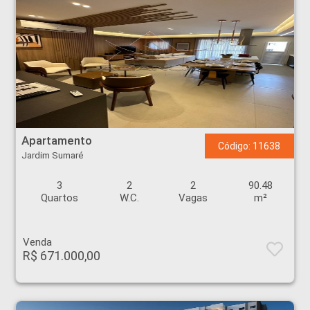
Apartamento - Jardim Sumaré - Ribeirão Preto
Apartamento
Código: 11638
Jardim Sumaré
3
2
2
90.48
Quartos
W.C.
Vagas
m²
Venda
R$ 671.000,00