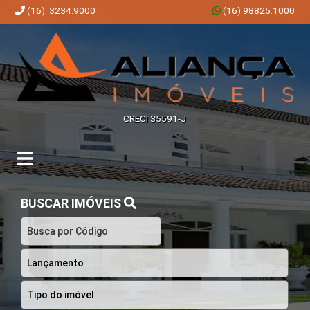
(16) 3234.9000
(16) 98825.1000
Aliança Imóveis | Imobiliária em Ribeirão Preto | SP
CRECI 35591-J
BUSCAR IMÓVEIS