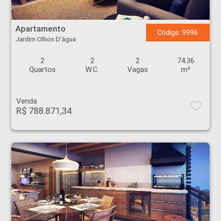
Apartamento - Jardim Olhos D'água - Ribeirão Preto
Apartamento
Código: 9996
Jardim Olhos D'água
2
2
2
74.36
Quartos
W.C.
Vagas
m²
Venda
R$ 788.871,34