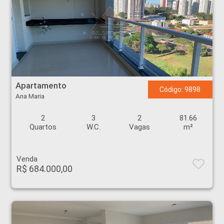
Apartamento - Ana Maria - Ribeirão Preto
Apartamento
Código: 9898
Ana Maria
2
3
2
81.66
Quartos
W.C.
Vagas
m²
Venda
R$ 684.000,00