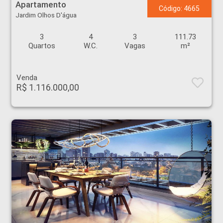
Apartamento
Código: 4665
Jardim Olhos D'água
3
4
3
111.73
Quartos
W.C.
Vagas
m²
Venda
R$ 1.116.000,00
Apartamento - Jardim Olhos D'água - Ribeirão Preto