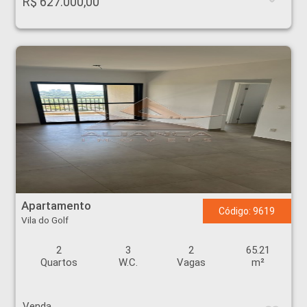
R$ 627.000,00
Apartamento - Vila do Golf - Ribeirão Preto
Apartamento
Código: 9619
Vila do Golf
2
3
2
65.21
Quartos
W.C.
Vagas
m²
Venda