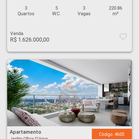
3
5
3
220.86
Quartos
W.C.
Vagas
m²
Venda
R$ 1.626.000,00
Apartamento - Jardim Olhos D'água - Ribeirão Preto
Apartamento
Código: 4600
Jardim Olhos D'água