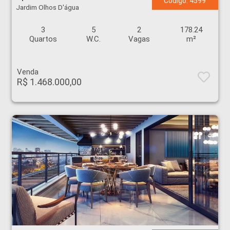
Código: 4599
Jardim Olhos D'água
3
5
2
178.24
Quartos
W.C.
Vagas
m²
Venda
R$ 1.468.000,00
Apartamento - Jardim Olhos D'água - Ribeirão Preto