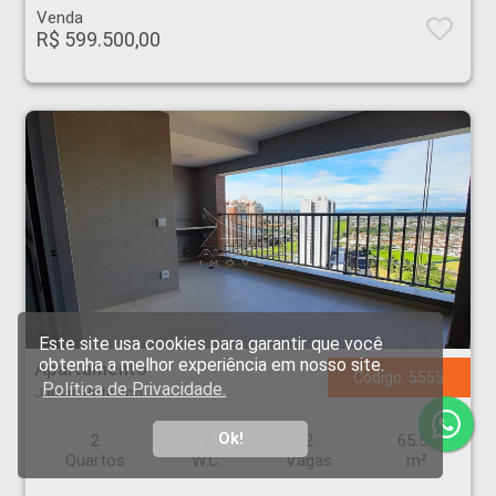
Venda
R$ 599.500,00
Apartamento - Jardim Botânico - Ribeirão Preto
Este site usa cookies para garantir que você
obtenha a melhor experiência em nosso site.
Apartamento
Código: 5555
Política de Privacidade.
Jardim Botânico
Ok!
2
2
2
65.51
Quartos
W.C.
Vagas
m²