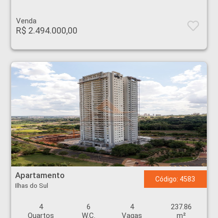
Venda
R$ 2.494.000,00
Apartamento - Ilhas do Sul - Ribeirão Preto
Apartamento
Código: 4583
Ilhas do Sul
4
6
4
237.86
Quartos
W.C.
Vagas
m²