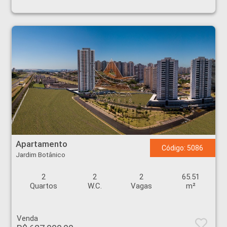
Apartamento - Jardim Botânico - Ribeirão Preto
Apartamento
Código: 5086
Jardim Botânico
2
2
2
65.51
Quartos
W.C.
Vagas
m²
Venda