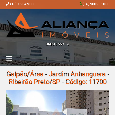
(16) 3234.9000
(16) 98825.1000
Aliança Imóveis | Imobiliária em Ribeirão Preto | SP
CRECI 35591-J
Galpão/Área - Jardim Anhanguera -
Ribeirão Preto/SP - Código: 11700