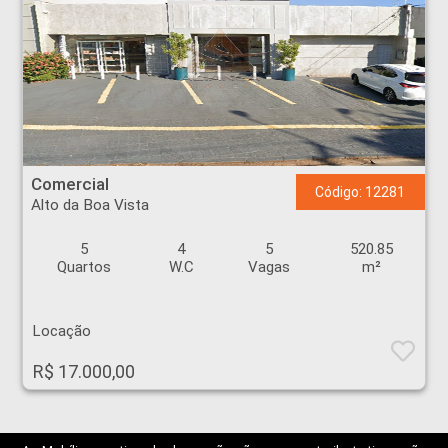
Comercial - Alto da Boa Vista - Ribeirão Preto
Comercial
Código: 12281
Alto da Boa Vista
5
4
5
520.85
Quartos
W.C
Vagas
m²
Locação
R$ 17.000,00