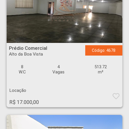
Prédio Comercial - Alto da Boa Vista - Ribeirão Preto
Prédio Comercial
Código: 4678
Alto da Boa Vista
8
4
513.72
W.C
Vagas
m²
Locação
R$ 17.000,00