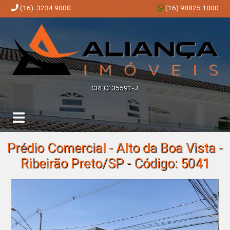
(16) 3234.9000
(16) 98825.1000
Aliança Imóveis | Imobiliária em Ribeirão Preto | SP
CRECI 35591-J
Prédio Comercial - Alto da Boa Vista -
Ribeirão Preto/SP - Código: 5041