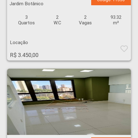
Jardim Botânico
3
2
2
93.32
Quartos
W.C
Vagas
m²
Locação
R$ 3.450,00
Sala - Jardim Botânico - Ribeirão Preto