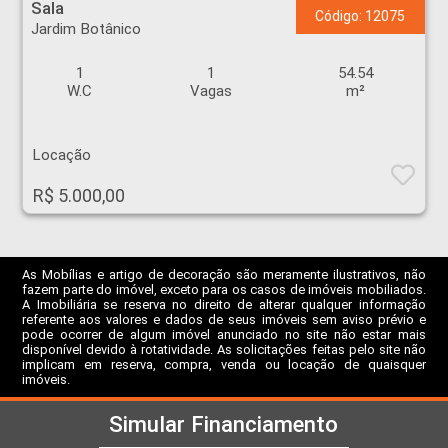
Sala
Código: 12075
Jardim Botânico
1
1
54.54
W.C
Vagas
m²
Locação
R$ 5.000,00
As Mobílias e artigo de decoração são meramente ilustrativos, não
fazem parte do imóvel, exceto para os casos de imóveis mobiliados.
A Imobiliária se reserva no direito de alterar qualquer informação
referente aos valores e dados de seus imóveis sem aviso prévio e
pode ocorrer de algum imóvel anunciado no site não estar mais
disponível devido à rotatividade. As solicitações feitas pelo site não
implicam em reserva, compra, venda ou locação de quaisquer
imóveis.
Simular Financiamento