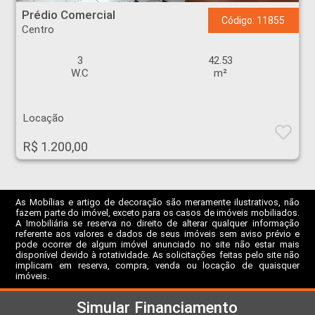
Prédio Comercial
Código: 11855
Centro
3
42.53
W.C
m²
Locação
R$ 1.200,00
As Mobílias e artigo de decoração são meramente ilustrativos, não
fazem parte do imóvel, exceto para os casos de imóveis mobiliados.
A Imobiliária se reserva no direito de alterar qualquer informação
referente aos valores e dados de seus imóveis sem aviso prévio e
pode ocorrer de algum imóvel anunciado no site não estar mais
disponível devido à rotatividade. As solicitações feitas pelo site não
implicam em reserva, compra, venda ou locação de quaisquer
imóveis.
Simular Financiamento