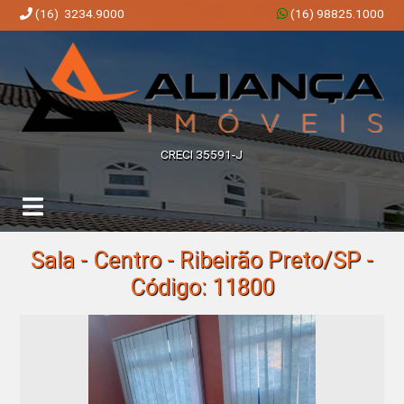
(16) 3234.9000
(16) 98825.1000
Aliança Imóveis | Imobiliária em Ribeirão Preto | SP
CRECI 35591-J
Sala - Centro - Ribeirão Preto/SP -
Código: 11800