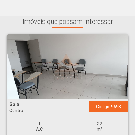
Imóveis que possam interessar
Sala - Centro - Ribeirão Preto
Sala
Código: 9693
Centro
1
32
W.C
m²