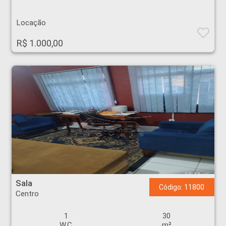
Locação
R$ 1.000,00
Sala - Centro - Ribeirão Preto
Sala
Código: 11800
Centro
1
30
W.C
m²