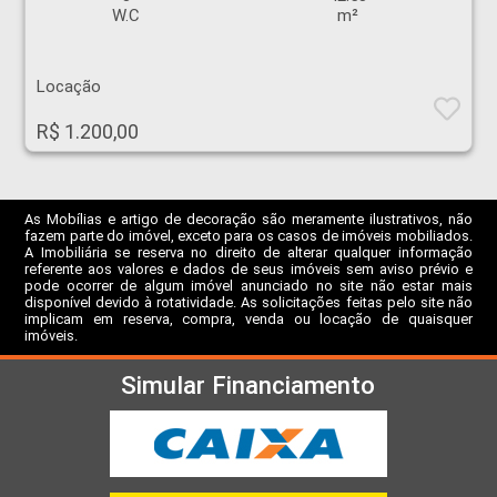
W.C
m²
Locação
R$ 1.200,00
As Mobílias e artigo de decoração são meramente ilustrativos, não
fazem parte do imóvel, exceto para os casos de imóveis mobiliados.
A Imobiliária se reserva no direito de alterar qualquer informação
referente aos valores e dados de seus imóveis sem aviso prévio e
pode ocorrer de algum imóvel anunciado no site não estar mais
disponível devido à rotatividade. As solicitações feitas pelo site não
implicam em reserva, compra, venda ou locação de quaisquer
imóveis.
Simular Financiamento