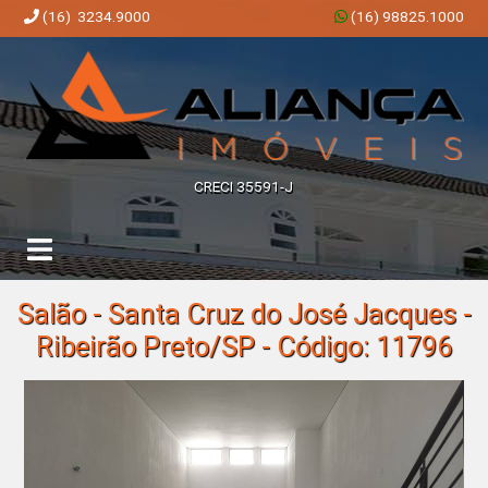
(16) 3234.9000
(16) 98825.1000
Aliança Imóveis | Imobiliária em Ribeirão Preto | SP
CRECI 35591-J
Salão - Santa Cruz do José Jacques -
Ribeirão Preto/SP - Código: 11796