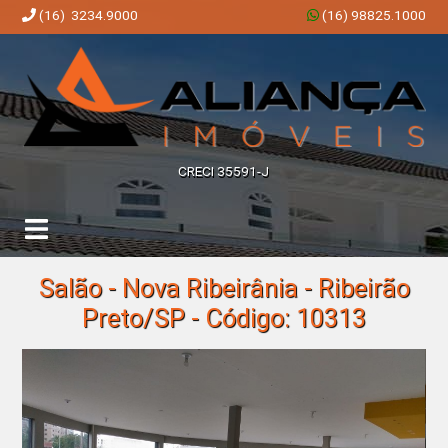
(16) 3234.9000
(16) 98825.1000
Aliança Imóveis | Imobiliária em Ribeirão Preto | SP
CRECI 35591-J
Salão - Nova Ribeirânia - Ribeirão
Preto/SP - Código: 10313