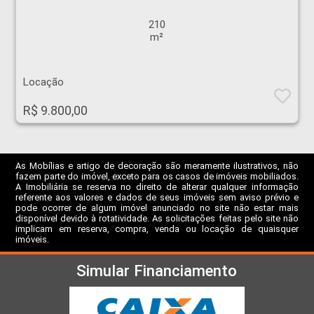
210
m²
Locação
R$ 9.800,00
As Mobílias e artigo de decoração são meramente ilustrativos, não
fazem parte do imóvel, exceto para os casos de imóveis mobiliados.
A Imobiliária se reserva no direito de alterar qualquer informação
referente aos valores e dados de seus imóveis sem aviso prévio e
pode ocorrer de algum imóvel anunciado no site não estar mais
disponível devido à rotatividade. As solicitações feitas pelo site não
implicam em reserva, compra, venda ou locação de quaisquer
imóveis.
Simular Financiamento