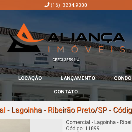
(16) 3234.9000
Aliança Imóveis | Imobiliária em Ribeirão Preto | SP
CRECI 35591-J
LOCAÇÃO
LANÇAMENTO
CONDO
CONTATO
l - Lagoinha - Ribeirão Preto/SP - Códi
Comercial - Lagoinha - Ribe
Código: 11899