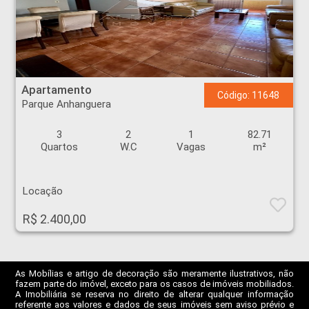
Apartamento - Parque Anhanguera - Ribeirão Preto
Apartamento
Código: 11648
Parque Anhanguera
3
2
1
82.71
Quartos
W.C
Vagas
m²
Locação
R$ 2.400,00
As Mobílias e artigo de decoração são meramente ilustrativos, não
fazem parte do imóvel, exceto para os casos de imóveis mobiliados.
A Imobiliária se reserva no direito de alterar qualquer informação
referente aos valores e dados de seus imóveis sem aviso prévio e