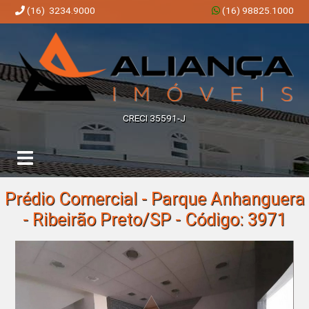
(16) 3234.9000
(16) 98825.1000
Aliança Imóveis | Imobiliária em Ribeirão Preto | SP
CRECI 35591-J
Prédio Comercial - Parque Anhanguera
- Ribeirão Preto/SP - Código: 3971