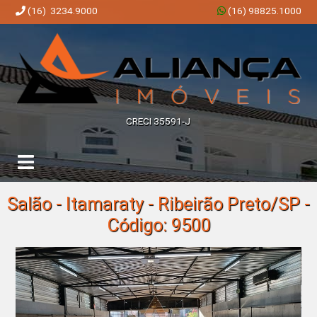
(16) 3234.9000
(16) 98825.1000
Aliança Imóveis | Imobiliária em Ribeirão Preto | SP
CRECI 35591-J
Salão - Itamaraty - Ribeirão Preto/SP -
Código: 9500