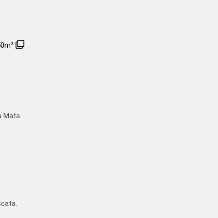
50m²
a Mata.
cata.