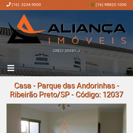
(16) 3234.9000
(16) 98825.1000
Aliança Imóveis | Imobiliária em Ribeirão Preto | SP
CRECI 35591-J
Casa - Parque das Andorinhas -
Ribeirão Preto/SP - Código: 12037