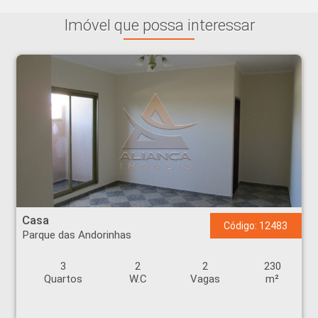
Imóvel que possa interessar
Casa - Parque das Andorinhas - Ribeirão Preto
Casa
Código: 12483
Parque das Andorinhas
3
2
2
230
Quartos
W.C
Vagas
m²