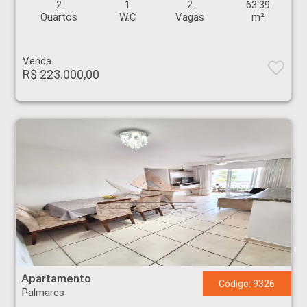
2
1
2
63.39
Quartos
W.C
Vagas
m²
Venda
R$ 223.000,00
Apartamento - Palmares - Ribeirão Preto
Apartamento
Código: 9326
Palmares