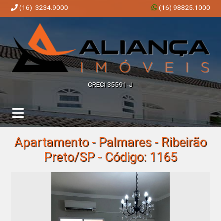
(16) 3234.9000
(16) 98825.1000
Aliança Imóveis | Imobiliária em Ribeirão Preto | SP
CRECI 35591-J
Apartamento - Palmares - Ribeirão
Preto/SP - Código: 1165