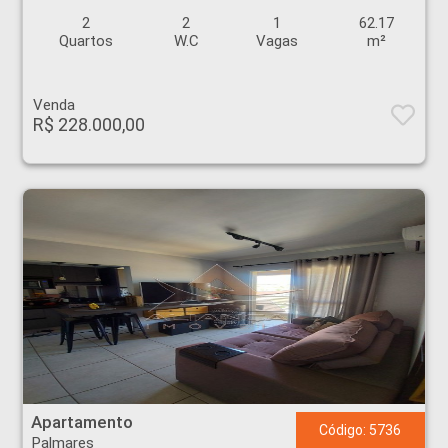
2
2
1
62.17
Quartos
W.C
Vagas
m²
Venda
R$ 228.000,00
Apartamento - Palmares - Ribeirão Preto
Apartamento
Código: 5736
Palmares