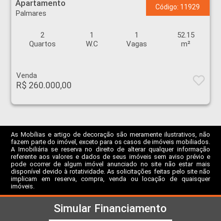
Apartamento
Código: 11929
Palmares
2
1
1
52.15
Quartos
W.C
Vagas
m²
Venda
R$ 260.000,00
As Mobílias e artigo de decoração são meramente ilustrativos, não
fazem parte do imóvel, exceto para os casos de imóveis mobiliados.
A Imobiliária se reserva no direito de alterar qualquer informação
referente aos valores e dados de seus imóveis sem aviso prévio e
pode ocorrer de algum imóvel anunciado no site não estar mais
disponível devido à rotatividade. As solicitações feitas pelo site não
implicam em reserva, compra, venda ou locação de quaisquer
imóveis.
Simular Financiamento