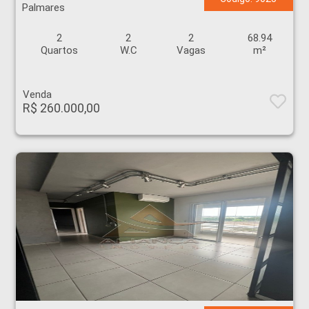
Palmares
2
2
2
68.94
Quartos
W.C
Vagas
m²
Venda
R$ 260.000,00
Apartamento - Palmares - Ribeirão Preto