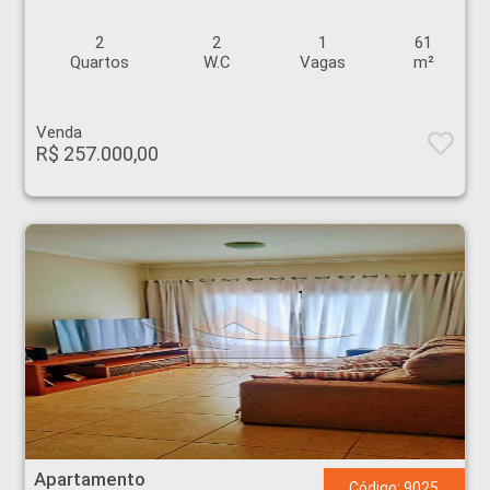
2
2
1
61
Quartos
W.C
Vagas
m²
Venda
R$ 257.000,00
Apartamento - Palmares - Ribeirão Preto
Apartamento
Código: 9025