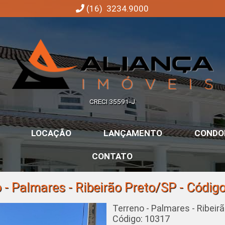
(16) 3234.9000
Aliança Imóveis | Imobiliária em Ribeirão Preto | SP
CRECI 35591-J
LOCAÇÃO
LANÇAMENTO
CONDO
CONTATO
 - Palmares - Ribeirão Preto/SP - Códig
Terreno - Palmares - Ribeir
Código: 10317