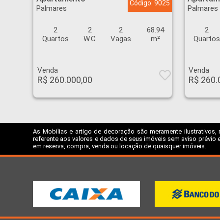
Código: 9025
Palmares
Palmares
2
2
2
68.94
2
Quartos
W.C
Vagas
m²
Quarto
Venda
Venda
R$ 260.000,00
R$ 260.
As Mobílias e artigo de decoração são meramente ilustrativos, 
referente aos valores e dados de seus imóveis sem aviso prévio e
em reserva, compra, venda ou locação de quaisquer imóveis.