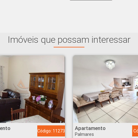
Imóveis que possam interessar
es - Ribeirão Preto
Apartamento - Palmares - Ribeirão Preto
ento
Apartamento
Código: 11273
Có
Palmares