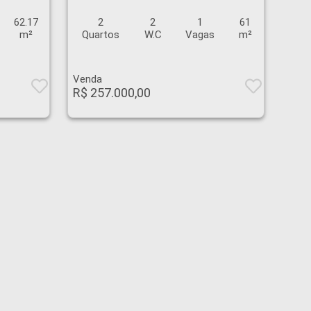
62.17
2
2
1
61
m²
Quartos
W.C
Vagas
m²
Venda
R$ 257.000,00