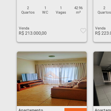
2
1
1
42.96
2
Quartos
W.C
Vagas
m²
Quarto
Venda
Venda
R$ 213.000,00
R$ 223.
Apartamento - Palmares - Ribeirão Preto
Apartamento - Palmar
Apartamento
Apartam