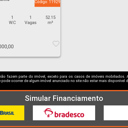
Código: 11929
1
1
52.15
s
W.C
Vagas
m²
000,00
não fazem parte do imóvel, exceto para os casos de imóveis mobiliados. A I
 pode ocorrer de algum imóvel anunciado no site não estar mais disponível dev
Simular Financiamento