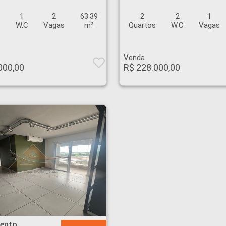
1
2
63.39
2
2
1
s
W.C
Vagas
m²
Quartos
W.C
Vagas
Venda
000,00
R$ 228.000,00
es - Ribeirão Preto
ento