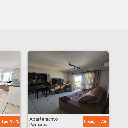
Apartamento - Palmares - Ribeirão Preto
Apartamento
digo: 9326
Código: 5736
Palmares